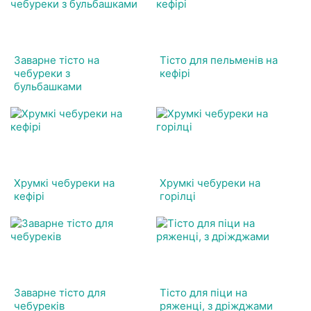
Заварне тісто на
Тісто для пельменів на
чебуреки з
кефірі
бульбашками
Хрумкі чебуреки на
Хрумкі чебуреки на
кефірі
горілці
Заварне тісто для
Тісто для піци на
чебуреків
ряженці, з дріжджами