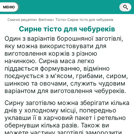
МЕНЮ
Смачні рецепти
»
Випічка
»
Тісто
» Сирне тісто для чебуреків
Сирне тісто для чебуреків
Один з варіантів борошняної заготівлі,
яку можна використовувати для
виготовлення коржів з різною
начинкою. Сирна маса легко
піддається формуванню, відмінно
поєднується з м'ясом, грибами, сиром,
шинкою та овочами, служить чудовим
варіантом для виготовлення чебуреків.
Сирну заготівлю можна зберігати кілька
днів у холодному місці, попередньо
уклавши її в харчовий пакет і ретельно
обернувши кілька разів. Також ви
можете частину заготівлі заморозити.