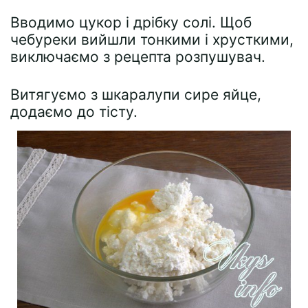
Вводимо цукор і дрібку солі. Щоб
чебуреки вийшли тонкими і хрусткими,
виключаємо з рецепта розпушувач.
Витягуємо з шкаралупи сире яйце,
додаємо до тісту.