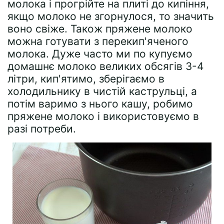
молока і прогрійте на плиті до кипіння,
якщо молоко не згорнулося, то значить
воно свіже. Також пряжене молоко
можна готувати з перекип'яченого
молока. Дуже часто ми по купуємо
домашнє молоко великих обсягів 3-4
літри, кип'ятимо, зберігаємо в
холодильнику в чистій каструльці, а
потім варимо з нього кашу, робимо
пряжене молоко і використовуємо в
разі потреби.