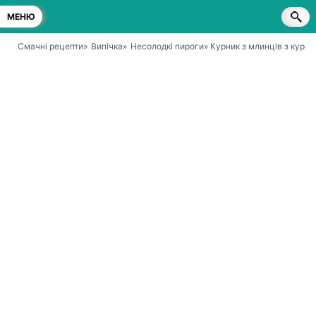
МЕНЮ
Смачні рецепти
»
Випічка
»
Несолодкі пироги
» Курник з млинців з курк