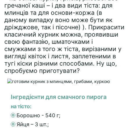
гречаної каші – і два види тіста: для
млинців та для основи-коржа (в
даному випадку воно може бути як
дріжджове, так і пісочне) ). Прикрасити
класичний курник можна, проявивши
свою фантазію, шматочками і
смужками з того ж тіста, вирізаними у
вигляді квіток і листя, заплетеними в
тугі кіски різними способами. Ну що,
спробуємо приготувати?
Інгредієнти для смачного пирога
на тісто:
Борошно - 540 г;
Яйця – 3 шт.;