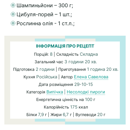
Шампиньйони – 300 г;
Цибуля-порей – 1 шт.;
Рослинна олія - 1 ст.л.;
ІНФОРМАЦІЯ ПРО РЕЦЕПТ
8
Складна
Порцій:
| Складність
3 години 20 хв.
Загальний час
2 години
1 година 20 хв.
Підготовка
| Приготування
Російська
Елена Савелова
Кухня
| Автор
29-10-15
Дата розміщення
Випічка
|
Несолодкі пироги
Категорія
100
Енергетична цінність на
г
175
Калорійність
ккал
7,9
6,7
20
Білки
г | Жири
г | Вуглеводи
г