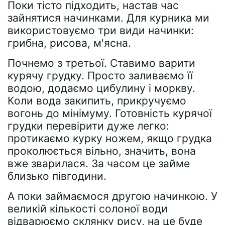
Поки тісто підходить, настав час
зайнятися начинками. Для курника ми
використовуємо три види начинки:
грибна, рисова, м'ясна.
Почнемо з третьої. Ставимо варити
курячу грудку. Просто заливаємо її
водою, додаємо цибулину і моркву.
Коли вода закипить, прикручуємо
вогонь до мінімуму. Готовність курячої
грудки перевірити дуже легко:
протикаємо курку ножем, якщо грудка
проколюється вільно, значить, вона
вже зварилася. За часом це займе
близько півгодини.
А поки займаємося другою начинкою. У
великій кількості солоної води
відварюємо склянку рису, на це буде