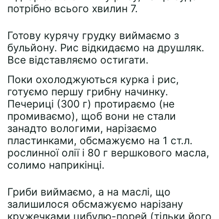
потрібно всього хвилин 7.
Готову курячу грудку виймаємо з
бульйону. Рис відкидаємо на друшляк.
Все відставляємо остигати.
Поки охолоджуються курка і рис,
готуємо першу грибну начинку.
Печериці (300 г) протираємо (не
промиваємо), щоб вони не стали
занадто вологими, нарізаємо
пластинками, обсмажуємо на 1 ст.л.
рослинної олії і 80 г вершкового масла,
солимо наприкінці.
Гриби виймаємо, а на маслі, що
залишилося обсмажуємо нарізану
кружечками цибулю-порей (тільки його