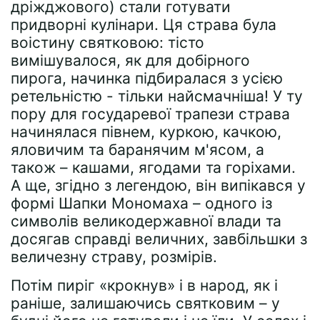
дріжджового) стали готувати
придворні кулінари. Ця страва була
воістину святковою: тісто
вимішувалося, як для добірного
пирога, начинка підбиралася з усією
ретельністю - тільки найсмачніша! У ту
пору для государевої трапези страва
начинялася півнем, куркою, качкою,
яловичим та баранячим м'ясом, а
також – кашами, ягодами та горіхами.
А ще, згідно з легендою, він випікався у
формі Шапки Мономаха – одного із
символів великодержавної влади та
досягав справді величних, завбільшки з
величезну страву, розмірів.
Потім пиріг «крокнув» і в народ, як і
раніше, залишаючись святковим – у