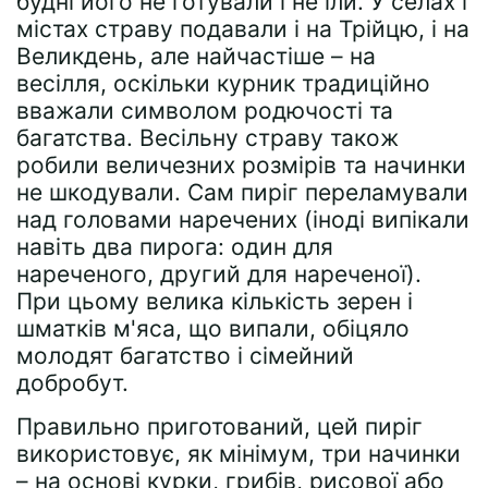
будні його не готували і не їли. У селах і
містах страву подавали і на Трійцю, і на
Великдень, але найчастіше – на
весілля, оскільки курник традиційно
вважали символом родючості та
багатства. Весільну страву також
робили величезних розмірів та начинки
не шкодували. Сам пиріг переламували
над головами наречених (іноді випікали
навіть два пирога: один для
нареченого, другий для нареченої).
При цьому велика кількість зерен і
шматків м'яса, що випали, обіцяло
молодят багатство і сімейний
добробут.
Правильно приготований, цей пиріг
використовує, як мінімум, три начинки
– на основі курки, грибів, рисової або