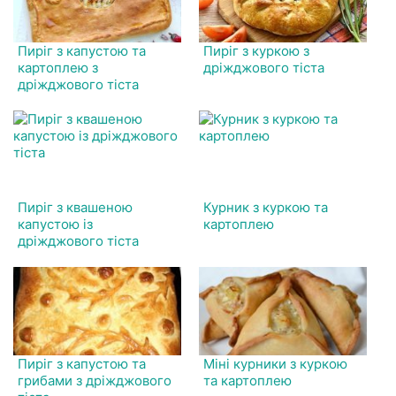
Пиріг з капустою та
Пиріг з куркою з
картоплею з
дріжджового тіста
дріжджового тіста
Пиріг з квашеною
Курник з куркою та
капустою із
картоплею
дріжджового тіста
Пиріг з капустою та
Міні курники з куркою
грибами з дріжджового
та картоплею