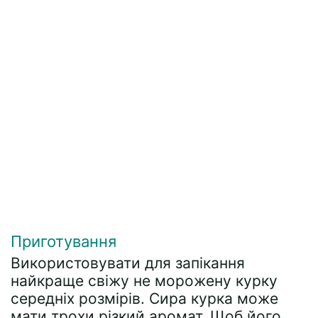
Приготування
Використовувати для запікання
найкраще свіжу не морожену курку
середніх розмірів. Сира курка може
мати трохи різкий аромат. Щоб його