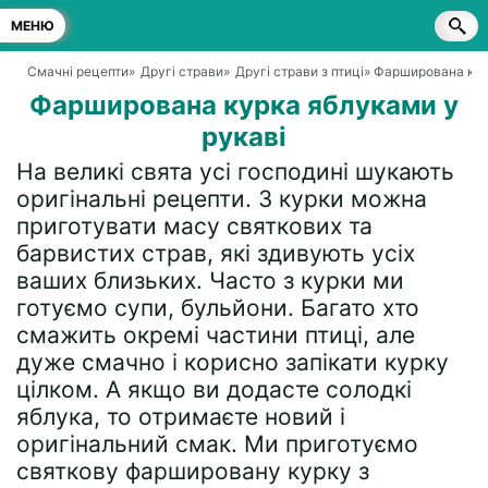
МЕНЮ
Смачні рецепти
»
Другі страви
»
Другі страви з птиці
» Фарширована кур
Фарширована курка яблуками у
рукаві
На великі свята усі господині шукають
оригінальні рецепти. З курки можна
приготувати масу святкових та
барвистих страв, які здивують усіх
ваших близьких. Часто з курки ми
готуємо супи, бульйони. Багато хто
смажить окремі частини птиці, але
дуже смачно і корисно запікати курку
цілком. А якщо ви додасте солодкі
яблука, то отримаєте новий і
оригінальний смак. Ми приготуємо
святкову фаршировану курку з