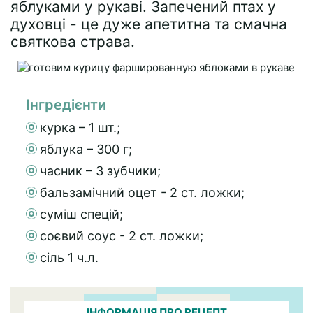
яблуками у рукаві. Запечений птах у
духовці - це дуже апетитна та смачна
святкова страва.
Інгредієнти
курка – 1 шт.;
яблука – 300 г;
часник – 3 зубчики;
бальзамічний оцет - 2 ст. ложки;
суміш спецій;
соєвий соус - 2 ст. ложки;
сіль 1 ч.л.
ІНФОРМАЦІЯ ПРО РЕЦЕПТ