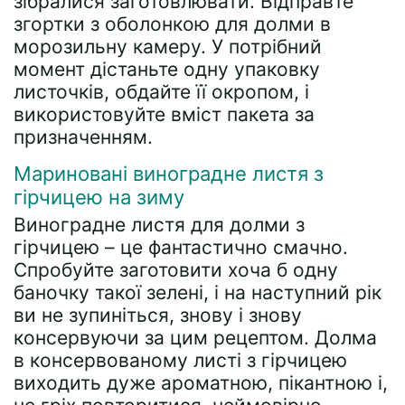
зібралися заготовлювати. Відправте
згортки з оболонкою для долми в
морозильну камеру. У потрібний
момент дістаньте одну упаковку
листочків, обдайте її окропом, і
використовуйте вміст пакета за
призначенням.
Мариновані виноградне листя з
гірчицею на зиму
Виноградне листя для долми з
гірчицею – це фантастично смачно.
Спробуйте заготовити хоча б одну
баночку такої зелені, і на наступний рік
ви не зупиніться, знову і знову
консервуючи за цим рецептом. Долма
в консервованому листі з гірчицею
виходить дуже ароматною, пікантною і,