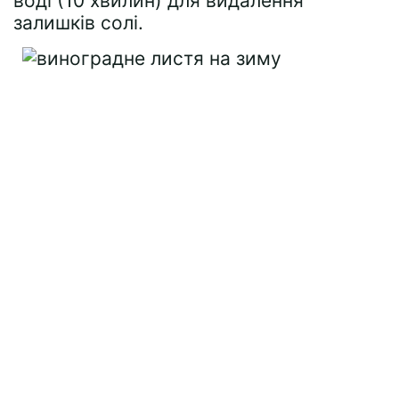
воді (10 хвилин) для видалення
залишків солі.