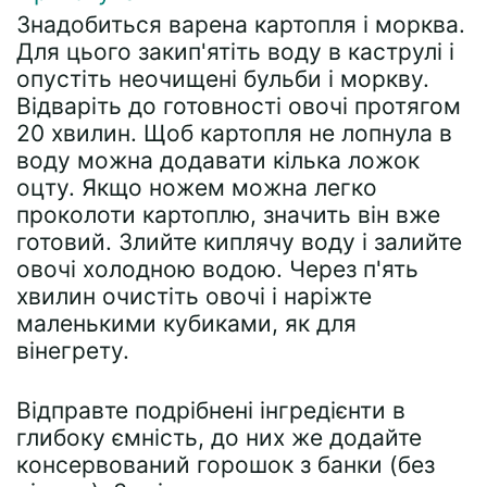
Знадобиться варена картопля і морква.
Для цього закип'ятіть воду в каструлі і
опустіть неочищені бульби і моркву.
Відваріть до готовності овочі протягом
20 хвилин. Щоб картопля не лопнула в
воду можна додавати кілька ложок
оцту. Якщо ножем можна легко
проколоти картоплю, значить він вже
готовий. Злийте киплячу воду і залийте
овочі холодною водою. Через п'ять
хвилин очистіть овочі і наріжте
маленькими кубиками, як для
вінегрету.
Відправте подрібнені інгредієнти в
глибоку ємність, до них же додайте
консервований горошок з банки (без