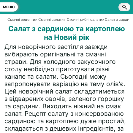
МЕНЮ
Смачні рецепти
»
Смачні салати
»
Смачні рибні салати
» Салат з сардин
Салат з сардиною та картоплею
на Новий рік
Для новорічного застілля завжди
вибирають оригінальні та смачні
страви. Для холодного закусочного
столу необхідно приготувати різні
канапе та салати. Сьогодні можу
запропонувати варіацію на тему олів'є.
Цей новорічний салат складатиметься
з відварених овочів, зеленого горошку
та сардини. Виходить ніжний на смак
салат. Рецепт салату з консервованою
сардиною та картоплею дуже простий,
складається з дешевих інгредієнтів, за