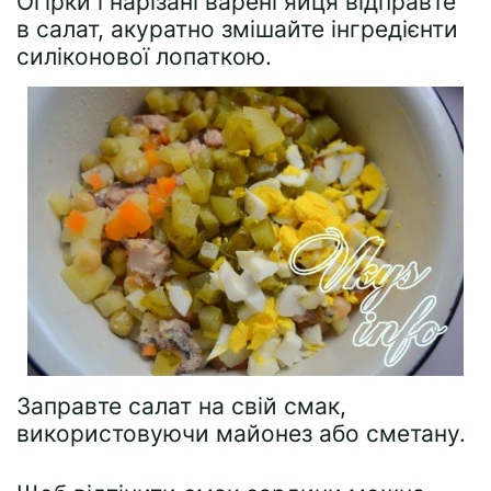
Огірки і нарізані варені яйця відправте
в салат, акуратно змішайте інгредієнти
силіконової лопаткою.
Заправте салат на свій смак,
використовуючи майонез або сметану.