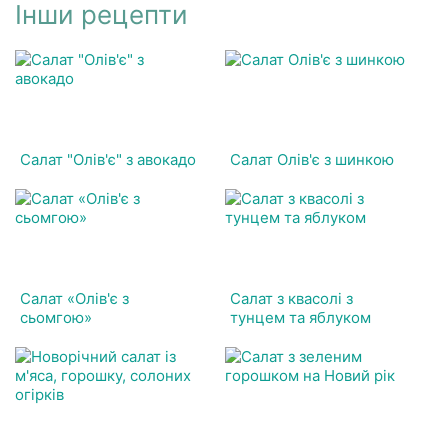
Інши рецепти
Салат "Олів'є" з авокадо
Салат Олів'є з шинкою
Салат «Олів'є з
Салат з квасолі з
сьомгою»
тунцем та яблуком