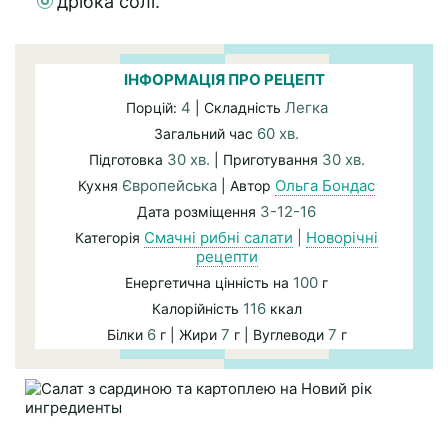
дрібка солі.
ІНФОРМАЦІЯ ПРО РЕЦЕПТ
4
Легка
Порцій:
| Складність
60 хв.
Загальний час
30 хв.
30 хв.
Підготовка
| Приготування
Європейська
Ольга Бондас
Кухня
| Автор
3-12-16
Дата розміщення
Смачні рибні салати
|
Новорічні
Категорія
рецепти
100
Енергетична цінність на
г
116
Калорійність
ккал
6
7
7
Білки
г | Жири
г | Вуглеводи
г