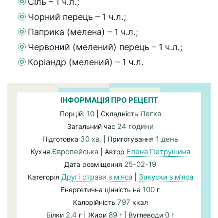
Сіль – 1 ч.л.;
Чорний перець – 1 ч.л.;
Паприка (мелена) – 1 ч.л.;
Червоний (мелений) перець – 1 ч.л.;
Коріандр (мелений) – 1 ч.л.
ІНФОРМАЦІЯ ПРО РЕЦЕПТ
10
Легка
Порцій:
| Складність
24 години
Загальний час
30 хв.
1 день
Підготовка
| Приготування
Європейська
Елена Петрушина
Кухня
| Автор
25-02-19
Дата розміщення
Другі страви з м'яса
|
Закуски з м'яса
Категорія
100
Енергетична цінність на
г
797
Калорійність
ккал
2,4
89
0
Білки
г | Жири
г | Вуглеводи
г