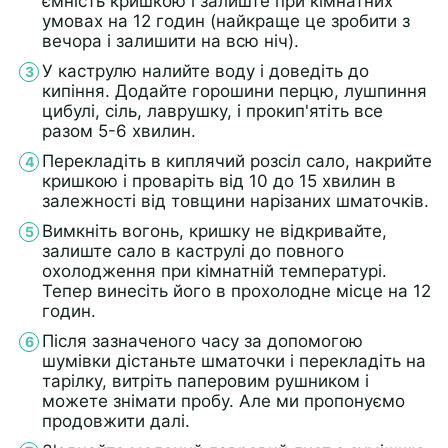
ємність кришкою і залиште при кімнатних
умовах на 12 годин (найкраще це зробити з
вечора і залишити на всю ніч).
У каструлю налийте воду і доведіть до
кипіння. Додайте горошини перцю, лушпиння
цибулі, сіль, лаврушку, і прокип'ятіть все
разом 5-6 хвилин.
Перекладіть в киплячий розсіл сало, накрийте
кришкою і проваріть від 10 до 15 хвилин в
залежності від товщини нарізаних шматочків.
Вимкніть вогонь, кришку не відкривайте,
залиште сало в каструлі до повного
охолодження при кімнатній температурі.
Тепер винесіть його в прохолодне місце на 12
годин.
Після зазначеного часу за допомогою
шумівки дістаньте шматочки і перекладіть на
тарілку, витріть паперовим рушником і
можете знімати пробу. Але ми пропонуємо
продовжити далі.