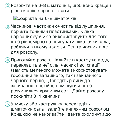
Розріжте на 6-8 шматочків, щоб воно краще і
рівномірніше просолювати.
Часникові часточки очистіть від лушпиння, і
поріжте тонкими пластинками. Кілька
нарізаних зубчиків використовуйте для того,
щоб рівномірно нашпигувати шматочки сала,
роблячи в ньому надрізи. Решта часник піде
для розсолу.
Приготуйте розсіл. Налийте в каструлю воду,
перекладіть в неї сіль, часник і всі спеції
(замість меленого можете використовувати
горошини як запашного, так і звичайного
чорного перцю). Доведіть рідину до
закипання, постійно помішуючи, щоб
розчинилися крупинки солі. Дайте розсолу
прокипіти 3-4 хвилини.
У миску або каструльку перекладіть
шматочки сала і залийте киплячим розсолом.
Кришкою не накривайте і дайте охолонути до