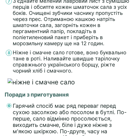
З'єднайте мелений лавровий лист з сумішшю
перців і обсипте кожен шматочок сала з усіх
боків. Очищені зубчики часнику пропустіть
через прес. Отриманою кашкою натріть
шматочки сала, загорніть кожен в
пергаментний папір, покладіть в
поліетиленовий пакет і приберіть в
морозильну камеру ще на 12 годин.
Ніжне і смачне сало готове, воно буквально
тане в роті. Наливайте швидше тарілочку
справжнього українського борщу, ріжте
чорний хліб і смачного.
Поради з приготування
Гарячий спосіб має ряд переваг перед
сухою засолкою або посолом в бутлі. По-
перше, сало відмінно просолюється,
виходить смачне, біле і дуже ніжне з
м'якою шкіркою. По-друге, часу на