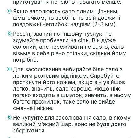
приготування потрібно набагато менше.
Якщо засолюють сало одним цільним
шматочком, то зробіть по всій довжині
поздовжні неглибокі надрізи (2-3 мм).
Розсіл, званий по-іншому тузлук, не
здумайте пробувати на сіль. Він дуже
солоний, але переживати не варто, сало
візьме в себе рівно стільки, скільки йому
потрібно.
Для засолювання вибирайте біле сало з
легким рожевим відтінком. Спробуйте
проткнути його ножем, якщо він увійшов
легко, значить, сало хороше. Якщо ніж
погано входить в шматок, значить, в ньому
багато прожилок, таке сало не вийде
смачне і ніжне.
Не купуйте для засолювання сало, в якому
великий м'ясний шар, воно не буде довго
зберігатися.