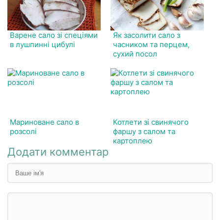
Варене сало зі спеціями
Як засолити сало з
в лушпинні цибулі
часником та перцем,
сухий посол
Мариноване сало в
Котлети зі свинячого
розсолі
фаршу з салом та
картоплею
Додати комментар