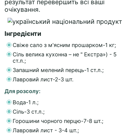
результат перевершить всі ваші
очікування.
Інгредієнти
Свіже сало з м'ясним прошарком-1 кг;
Сіль велика кухонна – не " Екстра») - 5
ст.л.;
Запашний мелений перець-1 ст.л.;
Лавровий лист-2-3 шт.
Для розсолу:
Вода-1 л.;
Сіль-3 ст.л.;
Горошини чорного перцю-7-8 шт.;
Лавровий лист - 3-4 шт.;