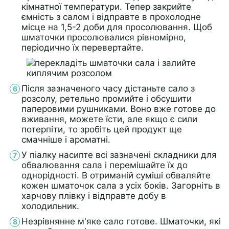
кімнатної температури. Тепер закрийте
ємність з салом і відправте в прохолодне
місце на 1,5-2 доби для просолювання. Щоб
шматочки просолювалися рівномірно,
періодично їх перевертайте.
Після зазначеного часу дістаньте сало з
розсолу, ретельно промийте і обсушити
паперовими рушниками. Воно вже готове до
вживання, можете їсти, але якщо є сили
потерпіти, то зробіть цей продукт ще
смачніше і ароматні.
У піалку насипте всі зазначені складники для
обвалювання сала і перемішайте їх до
однорідності. В отриманій суміші обваляйте
кожен шматочок сала з усіх боків. Загорніть в
харчову плівку і відправте добу в
холодильник.
Незрівнянне м'яке сало готове. Шматочки, які