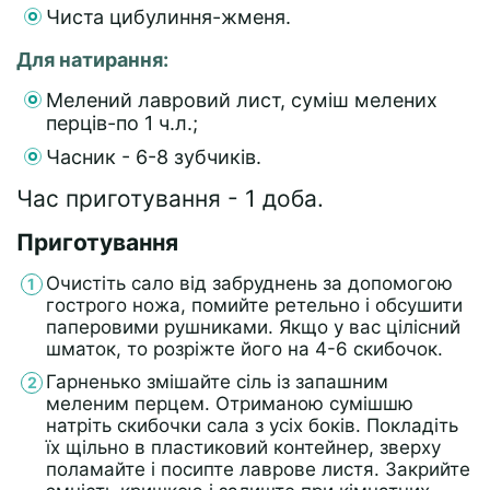
Чиста цибулиння-жменя.
Для натирання:
Мелений лавровий лист, суміш мелених
перців-по 1 ч.л.;
Часник - 6-8 зубчиків.
Час приготування - 1 доба.
Приготування
Очистіть сало від забруднень за допомогою
гострого ножа, помийте ретельно і обсушити
паперовими рушниками. Якщо у вас цілісний
шматок, то розріжте його на 4-6 скибочок.
Гарненько змішайте сіль із запашним
меленим перцем. Отриманою сумішшю
натріть скибочки сала з усіх боків. Покладіть
їх щільно в пластиковий контейнер, зверху
поламайте і посипте лаврове листя. Закрийте