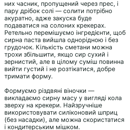
них часник, пропущений через прес, і
пару дрібок солі — солити потрібно
акуратно, адже закуска буде
подаватися на солоних крекерах.
Ретельно перемішуємо інгредієнти, щоб
сирна паста вийшла однорідною і без
грудочок. Кількість сметани можна
трохи збільшити, якщо сир сухий і
зернистий, але в цілому суміш повинна
вийти густий і не розтікатися, добре
тримати форму.
Формуємо різдвяні віночки —
викладаємо сирну масу у вигляді кола
зверху на крекери. Найзручніше
використовувати силіконовий шприц
(без насадки), але можна скористатися
і кондитерським мішком.