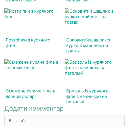
Розтріпки з курячого
Соковитий шашлик з
філе
курки в майонезі на
ґратах
Смажене куряче філе в
Бризоль із курячого
яєчному клярі
філе з начинкою на
пательні
Додати комментар