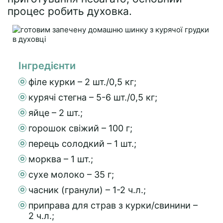
процес робить духовка.
Інгредієнти
філе курки – 2 шт./0,5 кг;
курячі стегна – 5-6 шт./0,5 кг;
яйце – 2 шт.;
горошок свіжий – 100 г;
перець солодкий – 1 шт.;
морква – 1 шт.;
сухе молоко – 35 г;
часник (гранули) – 1-2 ч.л.;
приправа для страв з курки/свинини –
2 ч.л.;