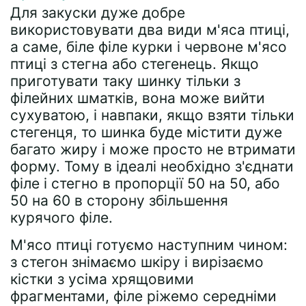
Для закуски дуже добре
використовувати два види м'яса птиці,
а саме, біле філе курки і червоне м'ясо
птиці з стегна або стегенець. Якщо
приготувати таку шинку тільки з
філейних шматків, вона може вийти
сухуватою, і навпаки, якщо взяти тільки
стегенця, то шинка буде містити дуже
багато жиру і може просто не втримати
форму. Тому в ідеалі необхідно з'єднати
філе і стегно в пропорції 50 на 50, або
50 на 60 в сторону збільшення
курячого філе.
М'ясо птиці готуємо наступним чином:
з стегон знімаємо шкіру і вирізаємо
кістки з усіма хрящовими
фрагментами, філе ріжемо середніми