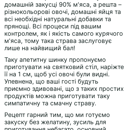
домашній закусці 90% м'яса, а решта –
різнокольорові овочі, домашні яйця та
всі необхідні натуральні добавки та
прянощі. Всі процеси під вашим
контролем, як і якість самого курячого
м'яса, тому така страва заслуговує
лише на найвищий бал!
Таку апетитну шинку пропонуємо
приготувати на святковий стіл, наріжте
її на 1 см, щоб усі овочі були видні.
Упевнена, що ваші гості будуть
приємно здивовані, що з таких простих
продуктів можна приготувати таку
симпатичну та смачну страву.
Рецепт гарний тим, що ми готуємо
закуску без желатину, зусиль для
приготування небагато, основний