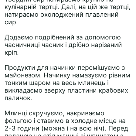
кулінарній тертці. Далі, на цій же тертці,
натираємо охолоджений плавлений
сир.
Додаємо подрібнений за допомогою
часничниці часник і дрібно нарізаний
кріп.
Продукти для начинки перемішуємо з
майонезом. Начинку намазуємо рівним
тонким шаром на весь млинець і
викладаємо зверху пластини крабових
паличок.
Млинці скручуємо, накриваємо
фольгою і ставимо в холодне місце на
2-3 години (можна і на всю ніч). Перед
подачею на стіл млинці зі шпинатом з