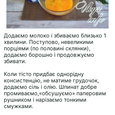
Додаємо молоко і збиваємо близько 1
хвилини. Поступово, невеликими
порціями (по половині склянки),
додаємо борошно і продовжуємо
збивати.
Коли тісто придбає однорідну
консистенцію, не матиме грудочок,
додаємо сіль і олію. Шпинат добре
промиваємо,«обсушуємо» паперовим
рушником і нарізаємо тонкими
смужками.