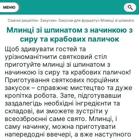
МЕНЮ
Смачні рецепти
»
Закуски
»
Закуски для фуршету
» Млинці зі шпинатом 
Млинці зі шпинатом з начинкою з
сиру та крабових паличок
Щоб здивувати гостей та
урізноманітнити святковий стіл
приготуйте млинці зі шпинатом з
начинкою із сиру та крабових паличок!
Приготування святкових порційних
закусок – справжнє мистецтво та дуже
кропітка робота. Зате, підготувавши
заздалегідь необхідні інгредієнти та
складові, ви зможете зустріти у
всеозброєнні саме свято. Млинці, і
саму начинку, можна приготувати
напередодні ввечері, а вже наступного