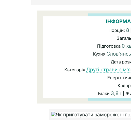
ІНФОРМА
8
Порцій:
Загал
0 х
Підготовка
Слов'янс
Кухня
Дата ро
Другі страви з м'
Категорія
Енергетичн
Калор
3,8
Білки
г | Ж