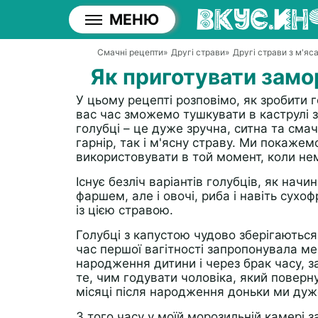
МЕНЮ
Смачні рецепти
»
Другі страви
»
Другі страви з м'яс
Як приготувати замор
У цьому рецепті розповімо, як зробити г
вас час зможемо тушкувати в каструлі 
голубці – це дуже зручна, ситна та смач
гарнір, так і м'ясну страву. Ми покажемо
використовувати в той момент, коли нем
Існує безліч варіантів голубців, як начи
фаршем, але і овочі, риба і навіть сухоф
із цією стравою.
Голубці з капустою чудово зберігаються
час першої вагітності запропонувала мен
народження дитини і через брак часу, з
те, чим годувати чоловіка, який поверн
місяці після народження доньки ми ду
З того часу у моїй морозильній камері з