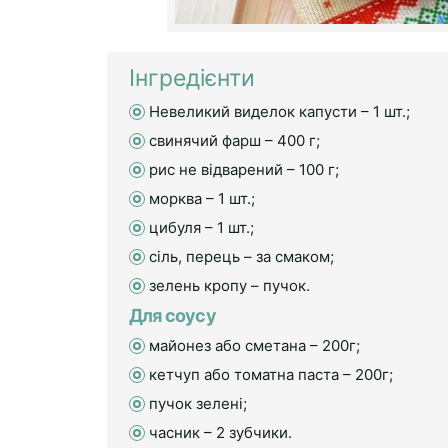
Інгредієнти
Невеликий виделок капусти – 1 шт.;
свинячий фарш – 400 г;
рис не відварений – 100 г;
морква – 1 шт.;
цибуля – 1 шт.;
сіль, перець – за смаком;
зелень кропу – пучок.
Для соусу
майонез або сметана – 200г;
кетчуп або томатна паста – 200г;
пучок зелені;
часник – 2 зубчики.