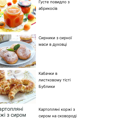
Густе повидло з
абрикосів
Сирники з сирної
маси в духовці
Кабачки в
листковому тісті
Бублики
Картопляні коржі з
сиром на сковороді