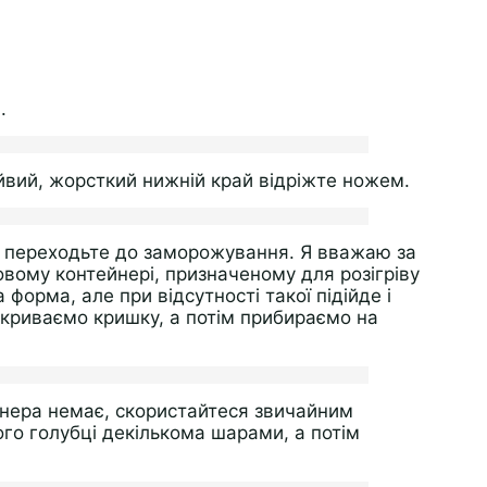
.
айвий, жорсткий нижній край відріжте ножем.
ві, переходьте до заморожування. Я вважаю за
вому контейнері, призначеному для розігріву
 форма, але при відсутності такої підійде і
акриваємо кришку, а потім прибираємо на
йнера немає, скористайтеся звичайним
го голубці декількома шарами, а потім