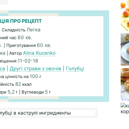
ЦІЯ ПРО РЕЦЕПТ
Легка
| Складність
60 хв.
ьний час
в.
60 хв.
| Приготування
ька
Alina Kucenko
| Автор
11-02-18
зміщення
яса
|
Другі страви з овочів
|
Голубці
100
а цінність на
г
82
ійність
ккал
5,2
5
ири
г | Вуглеводи
г