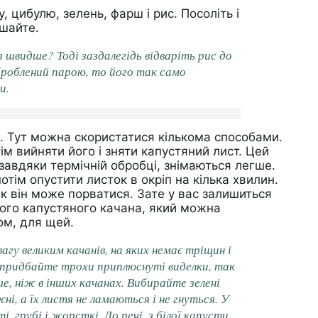
, цибулю, зелень, фарш і рис. Посоліть і
ішайте.
 швидше? Тоді заздалегідь відваріть рис до
оброблений парою, то його так само
и.
в. Тут можна скористатися кількома способами.
ім вийняти його і зняти капустяний лист. Цей
 завдяки термічній обробці, знімаються легше.
отім опустити листок в окріп на кілька хвилин.
к він може порватися. Зате у вас залишиться
ого капустяного качана, який можна
ом, для щей.
агу великим качанів, на яких немає тріщин і
 придбайте трохи приплюснуті виделки, так
е, ніж в інших качанах. Вибирайте зелені
ні, а їх листя не ламаються і не гнуться. У
і, грубі і жорсткі. До речі, з білої капусти