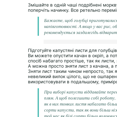
Змішайте в одній чаші подрібнені моркву
поперчіть начинку. Все ретельно перем
Бажаєте, щоб голубці приготувалися
напівготовності. А якщо у вас рис, 
рекомендується заздалегідь відварит
Підготуйте капустяні листи для голубці
Ви можете опустити качан в окріп, а пот
спосіб набагато простіше, так як листи,
А можна просто зняти лист з качана, а п
Зняти лист таким чином непросто, так я
невеликий вилок цілого, що не ошпарен
використовувати в подальшому, примір
При виборі капусти віддавайте перев
плям. А щоб полегшити собі роботу,
як в них тонких листя набагато більш
сорти капусти, так як вони більш ніж
той час як білі сорти більш волокнист