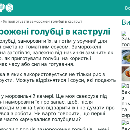
Вс
Ви
а
» Як приготувати заморожені голубці в каструлі
ожені голубці в каструлі
олубці, заморозити їх, а потім у зручний для
зі сметано-томатним соусом. Заморожені
на заготівля, залежно від начинки замінить як
, як приготувати голубці на користь і
ає часу або сил на готування.
нка в яких використовується не тільки рис з
рукти. Можуть відрізнятися і соуси, які подають
 у морозильній камері. Ще моя свекруха під
і наморозити їх про запас, щоб, після
авжди можна було відварити їх і не думати про
увся з роботи. Чи варто говорити, що перші
же часто харчувалися голубцями?
авжди є порція заморожених голубців. І мені