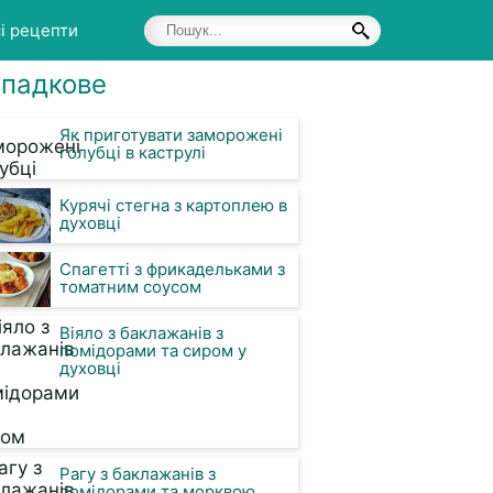
і рецепти
падкове
Як приготувати заморожені
голубці в каструлі
Курячі стегна з картоплею в
духовці
Спагетті з фрикадельками з
томатним соусом
Віяло з баклажанів з
помідорами та сиром у
духовці
Рагу з баклажанів з
помідорами та морквою