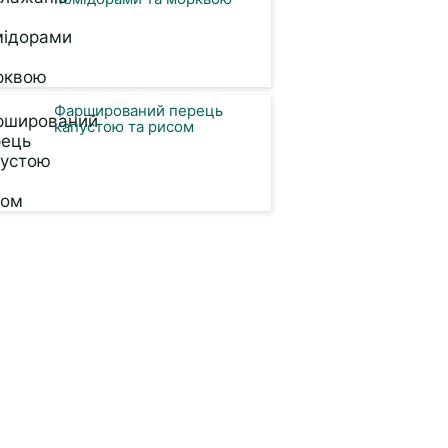
Фарширований перець
капустою та рисом