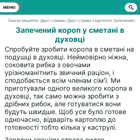
МЕНЮ
Смачні рецепти
»
Другі страви
»
Другі страви з картоплі
» Запечений кор
Запечений короп у сметані в
духовці
Спробуйте зробити коропа в сметані на
подушці в духовці. Неймовірно ніжна,
соковита рибка з овочами
урізноманітнить звичний раціон, і
сподобається всім членам сім'ї. Ми
приготували одного великого коропа в
духовці, так само можна зробити з
дрібних рибок, але готуватися вони
будуть швидше. Щоб усе було готове
одночасно, відваріть картоплю до
готовності тобто кілька у каструлі.
Завдяки спеціям страва видає