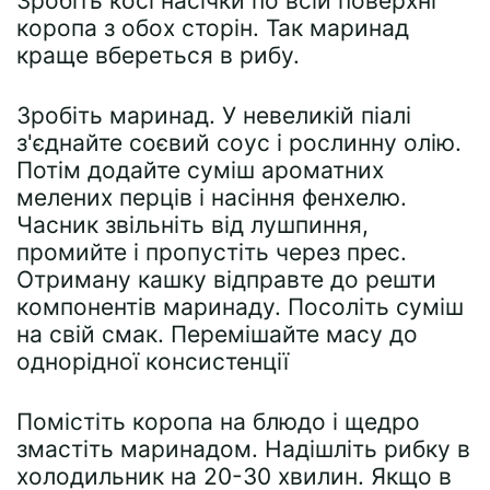
Зробіть косі насічки по всій поверхні
коропа з обох сторін. Так маринад
краще вбереться в рибу.
Зробіть маринад. У невеликій піалі
з'єднайте соєвий соус і рослинну олію.
Потім додайте суміш ароматних
мелених перців і насіння фенхелю.
Часник звільніть від лушпиння,
промийте і пропустіть через прес.
Отриману кашку відправте до решти
компонентів маринаду. Посоліть суміш
на свій смак. Перемішайте масу до
однорідної консистенції
Помістіть коропа на блюдо і щедро
змастіть маринадом. Надішліть рибку в
холодильник на 20-30 хвилин. Якщо в