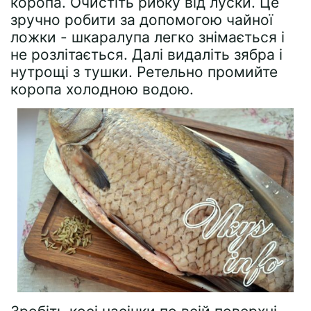
коропа. Очистіть рибку від луски. Це
зручно робити за допомогою чайної
ложки - шкаралупа легко знімається і
не розлітається. Далі видаліть зябра і
нутрощі з тушки. Ретельно промийте
коропа холодною водою.