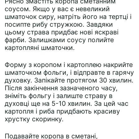
Рясно змастіть коропа сметанним
соусом. Якщо у вас є невеликий
шматочок сиру, натріть його на тертці і
посипте рибу стружкою. Завдяки
цьому страва придбає нові яскраві
фарби. Залишками соусу полийте
картопляні шматочки.
Форму з коропом і картоплею накрийте
шматочком фольги, і відправте в гарячу
духовку. Запікайте протягом 30 хвилин.
Після закінчення зазначеного часу,
зніміть фольгу і залиште страву в
духовці ще на 5-10 хвилин. За цей час
картопля і риба придбають красиву
хрустку скоринку.
Подавайте коропа в сметані,