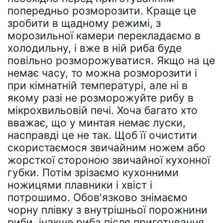
попередньо розморозити. Краще це
зробити в щадному режимі, з
морозильної камери перекладаємо в
холодильну, і вже в ній риба буде
повільно розморожуватися. Якщо на це
немає часу, то можна розморозити і
при кімнатній температурі, але ні в
якому разі не розморожуйте рибу в
мікрохвильовій печі. Хоча багато хто
вважає, що у минтая немає луски,
насправді це не так. Щоб її очистити
скористаємося звичайним ножем або
жорсткої стороною звичайної кухонної
губки. Потім зрізаємо кухонними
ножицями плавники і хвіст і
потрошимо. Обов'язково знімаємо
чорну плівку з внутрішньої порожнини
риби, інакше риба після приготування