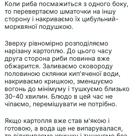
Коли риба посмажиться з одного боку,
то перевертаємо шматочки на іншу
сторону і накриваємо їх цибульний-
морквяної подушкою.
Зверху рівномірно розподіляємо
нарізану картоплю. До цього часу
друга сторона риби повинна вже
обжарится. Заливаємо сковороду
половиною склянки кип'яченої води,
накриваємо кришкою, зменшуємо
вогонь до мінімуму і тушкуємо близько
30-40 хвилин. Блюдо в цей час не
чіпаємо, перемішувати не потрібно.
Якщо картопля вже став м'якою і
готовою, а вода ще не випарувалася,
то відкриваємо кришку і тушкуємо без