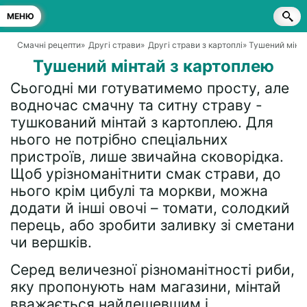
МЕНЮ
Смачні рецепти
»
Другі страви
»
Другі страви з картоплі
» Тушений мінт
Тушений мінтай з картоплею
Сьогодні ми готуватимемо просту, але
водночас смачну та ситну страву -
тушкований мінтай з картоплею. Для
нього не потрібно спеціальних
пристроїв, лише звичайна сковорідка.
Щоб урізноманітнити смак страви, до
нього крім цибулі та моркви, можна
додати й інші овочі – томати, солодкий
перець, або зробити заливку зі сметани
чи вершків.
Серед величезної різноманітності риби,
яку пропонують нам магазини, мінтай
вважається найдешевшим і