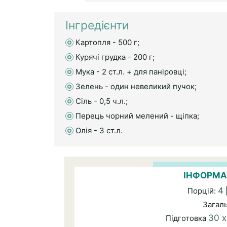
Інгредієнти
Картопля - 500 г;
Курячі грудка - 200 г;
Мука - 2 ст.л. + для паніровці;
Зелень - один невеликий пучок;
Сіль - 0,5 ч.л.;
Перець чорний мелений - щіпка;
Олія - 3 ст.л.
ІНФОРМА
4
Порцій:
Загал
30 
Підготовка