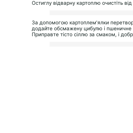
Остиглу відварну картоплю очистіть від
За допомогою картоплем'ялки перетвор
додайте обсмажену цибулю і пшеничне 
Приправте тісто сіллю за смаком, і доб