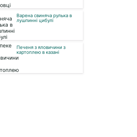
Варена свиняча рулька в
лушпинні цибулі
Печеня з яловичини з
картоплею в казані