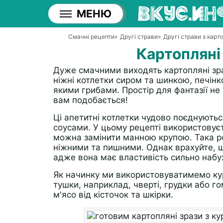
МЕНЮ
Смачні рецепти
»
Другі страви
»
Другі страви з карто
Картопляні
Дуже смачними виходять картопляні зр
ніжні котлетки сиром та шинкою, печін
якими грибами. Простір для фантазії н
вам подобається!
Ці апетитні котлетки чудово поєднують
соусами. У цьому рецепті використовує
можна замінити манною крупою. Така ро
ніжними та пишними. Однак врахуйте, що
адже вона має властивість сильно набу
Як начинку ми використовуватимемо кур
тушки, наприклад, чверті, грудки або го
м'ясо від кісточок та шкірки.