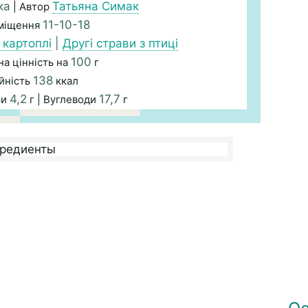
ка
Татьяна Симак
| Автор
11-10-18
зміщення
 картоплі
|
Другі страви з птиці
100
а цінність на
г
138
йність
ккал
4,2
17,7
ри
г | Вуглеводи
г