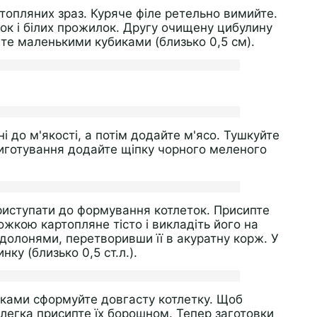
топляних зраз. Куряче філе ретельно вимийте.
івок і білих прожилок. Другу очищену цибулину
іжте маленькими кубиками (близько 0,5 см).
 до м'якості, а потім додайте м'ясо. Тушкуйте
приготування додайте щіпку чорного меленого
приступати до формування котлеток. Присипте
жкою картопляне тісто і викладіть його на
долонями, перетворивши її в акуратну корж. У
ку (близько 0,5 ст.л.).
руками сформуйте довгасту котлетку. Щоб
злегка присипте їх борошном. Тепер заготовки