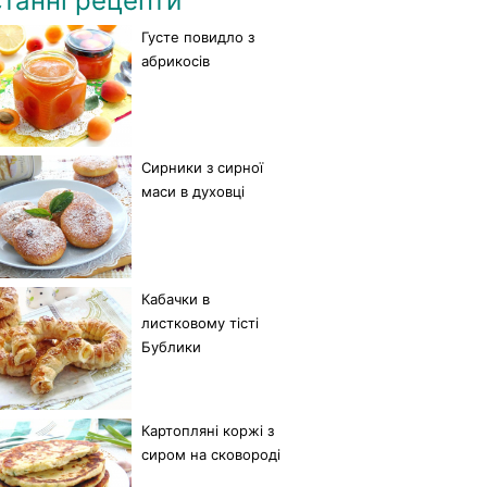
танні рецепти
Густе повидло з
абрикосів
Сирники з сирної
маси в духовці
Кабачки в
листковому тісті
Бублики
Картопляні коржі з
сиром на сковороді