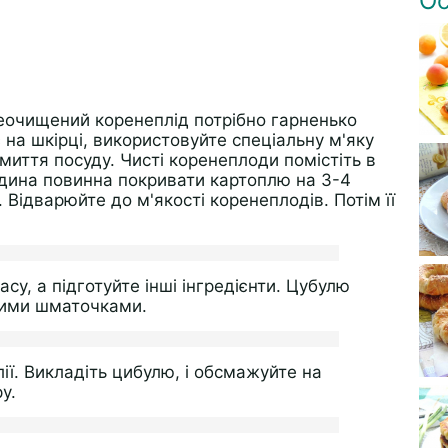
Ос
еочищений коренеплід потрібно гарненько
 на шкірці, використовуйте спеціальну м'яку
миття посуду. Чисті коренеплоди помістіть в
ідина повинна покривати картоплю на 3-4
 Відварюйте до м'якості коренеплодів. Потім її
су, а підготуйте інші інгредієнти. Цубулю
ькими шматочками.
ії. Викладіть цибулю, і обсмажуйте на
у.