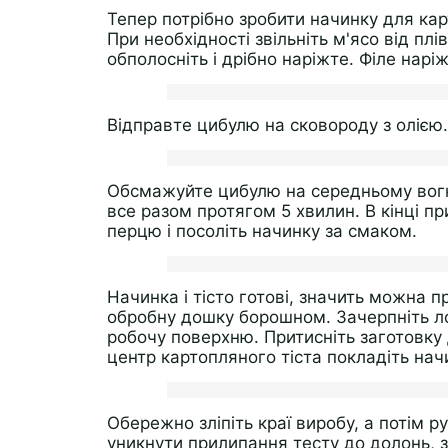
Тепер потрібно зробити начинку для кар
При необхідності звільніть м'ясо від пл
обполосніть і дрібно наріжте. Філе нар
Відправте цибулю на сковороду з олією.
Обсмажуйте цибулю на середньому вогні
все разом протягом 5 хвилин. В кінці 
перцю і посоліть начинку за смаком.
Начинка і тісто готові, значить можна 
обробну дошку борошном. Зачерпніть ло
робочу поверхню. Притисніть заготовку 
центр картопляного тіста покладіть начин
Обережно зліпіть краї виробу, а потім 
уникнути прилипання тесту до долонь, 