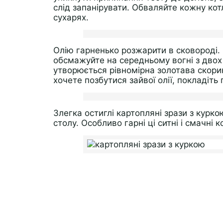
слід запанірувати. Обваляйте кожну кот
сухарях.
Олію гарненько розжарити в сковороді. 
обсмажуйте на середньому вогні з двох 
утворюється рівномірна золотава скорин
хочете позбутися зайвої олії, покладіть
Злегка остиглі картопляні зрази з курко
столу. Особливо гарні ці ситні і смачні 