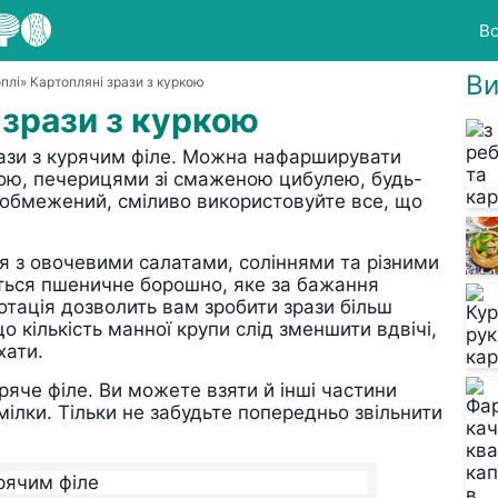
Вс
Ви
плі
» Картопляні зрази з куркою
 зрази з куркою
ази з курячим філе. Можна нафарширувати
кою, печерицями зі смаженою цибулею, будь-
е обмежений, сміливо використовуйте все, що
ся з овочевими салатами, соліннями та різними
ться пшеничне борошно, яке за бажання
тація дозволить вам зробити зрази більш
 кількість манної крупи слід зменшити вдвічі,
хати.
яче філе. Ви можете взяти й інші частини
мілки. Тільки не забудьте попередньо звільнити