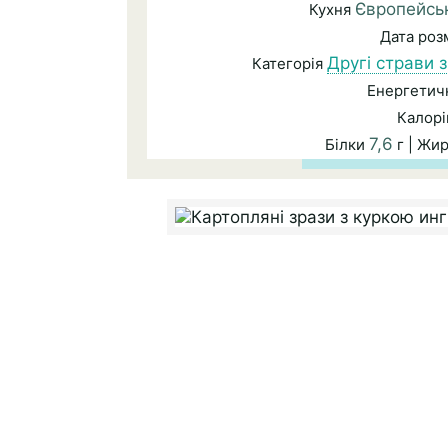
Європейсь
Кухня
Дата ро
Другі страви з
Категорія
Енергетичн
Калорі
7,6
Білки
г | Жи