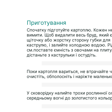
Приготування
Спочатку підготуйте картоплю. Кожен н
вимити. Щоб видалити весь бруд, який є
щіточку або жорстку сторону губки для 
каструлю, і залийте холодною водою. Р
см.поставте ємність з овочами на плиту.
дістаньте з каструльки і остудіть.
Поки картопля вариться, не втрачайте ча
очистіть, обполосніть і наріжте мален
У сковорідку налийте трохи рослинної ол
середньому вогні до золотистого кольор