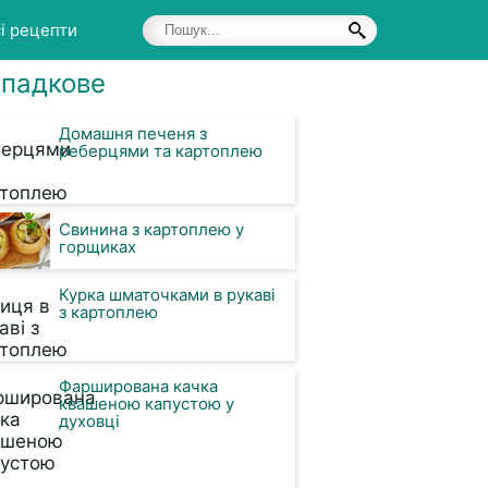
і рецепти
падкове
Домашня печеня з
реберцями та картоплею
Свинина з картоплею у
горщиках
Курка шматочками в рукаві
з картоплею
Фарширована качка
квашеною капустою у
духовці