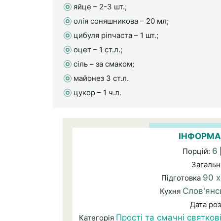
яйце – 2-3 шт.;
олія соняшникова – 20 мл;
цибуля ріпчаста – 1 шт.;
оцет – 1 ст.л.;
сіль – за смаком;
майонез 3 ст.л.
цукор – 1 ч.л.
ІНФОРМА
6
Порцій:
Загальн
90 х
Підготовка
Слов'янс
Кухня
Дата ро
Прості та смачні святков
Категорія