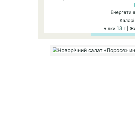
Енергетичн
Калорі
13
Білки
г | 