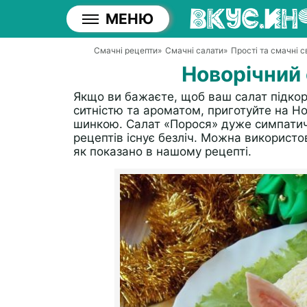
МЕНЮ
Смачні рецепти
»
Смачні салати
»
Прості та смачні с
Новорічний
Якщо ви бажаєте, щоб ваш салат підко
ситністю та ароматом, приготуйте на Нов
шинкою. Салат «Порося» дуже симпатичн
рецептів існує безліч. Можна використов
як показано в нашому рецепті.