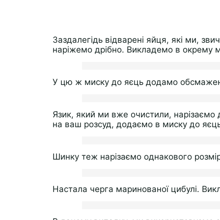
Заздалегідь відварені яйця, які ми, зв
наріжемо дрібно. Викладемо в окрему м
У цю ж миску до яєць додамо обсмажен
Язик, який ми вже очистили, нарізаємо 
на ваш розсуд, додаємо в миску до яєць 
Шинку теж нарізаємо однакового розмір
Настала черга маринованої цибулі. Викл