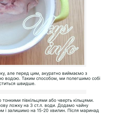
лку, але перед цим, акуратно виймаємо з
ою водою. Таким способом, ми полегшимо собі
иститься швидше.
 тонкими півкільцями або чверть кільцями.
ову ложку на 3 ст.л. води. Додамо чайну
м і залишимо на 15-20 хвилин. Після маринад