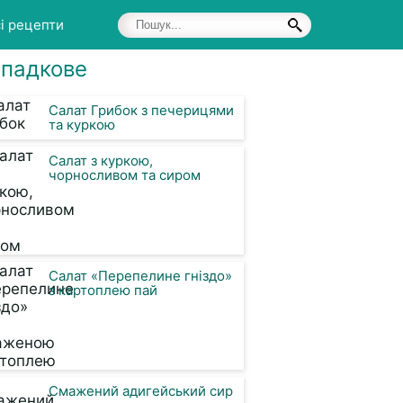
і рецепти
падкове
Салат Грибок з печерицями
та куркою
Салат з куркою,
чорносливом та сиром
Салат «Перепелине гніздо»
з картоплею пай
Смажений адигейський сир