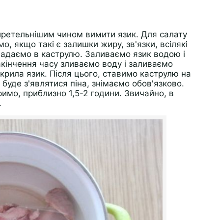
йретельнішим чином вимити язик. Для салату
, якщо такі є залишки жиру, зв'язки, всілякі
кладаємо в каструлю. Заливаємо язик водою і
акінчення часу зливаємо воду і заливаємо
крила язик. Після цього, ставимо каструлю на
буде з'являтися піна, знімаємо обов'язково.
имо, приблизно 1,5-2 години. Звичайно, в
.