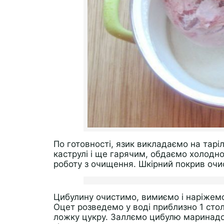
По готовності, язик викладаємо на тарі
каструлі і ще гарячим, обдаємо холодн
роботу з очищення. Шкірний покрив оч
Цибулину очистимо, вимиємо і наріжемо
Оцет розведемо у воді приблизно 1 стол
ложку цукру. Заллємо цибулю маринадо