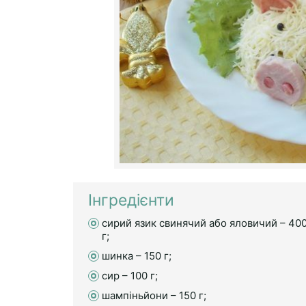
Інгредієнти
сирий язик свинячий або яловичий – 40
г;
шинка – 150 г;
сир – 100 г;
шампіньйони – 150 г;