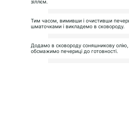
зіллєм.
Тим часом, вимивши і очистивши печери
шматочками і викладемо в сковороду.
Додамо в сковороду соняшникову олію, 
обсмажимо печериці до готовності.