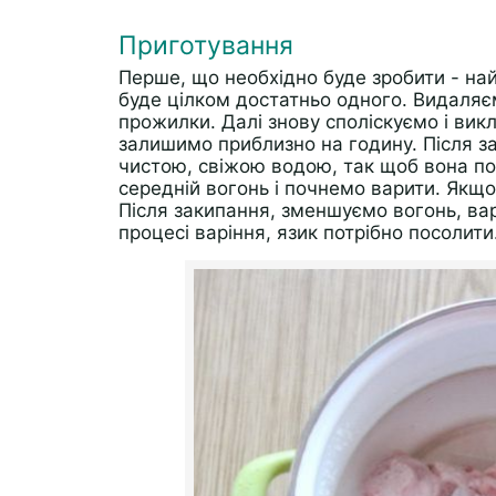
Приготування
Перше, що необхідно буде зробити - на
буде цілком достатньо одного. Видаляємо
прожилки. Далі знову споліскуємо і ви
залишимо приблизно на годину. Після з
чистою, свіжою водою, так щоб вона по
середній вогонь і почнемо варити. Якщо 
Після закипання, зменшуємо вогонь, вар
процесі варіння, язик потрібно посолити