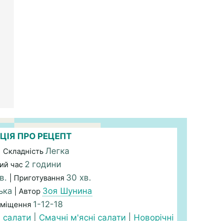
ЦІЯ ПРО РЕЦЕПТ
Легка
| Складність
2 години
ий час
в.
30 хв.
| Приготування
ька
Зоя Шунина
| Автор
1-12-18
зміщення
і салати
|
Смачні м'ясні салати
|
Новорічні