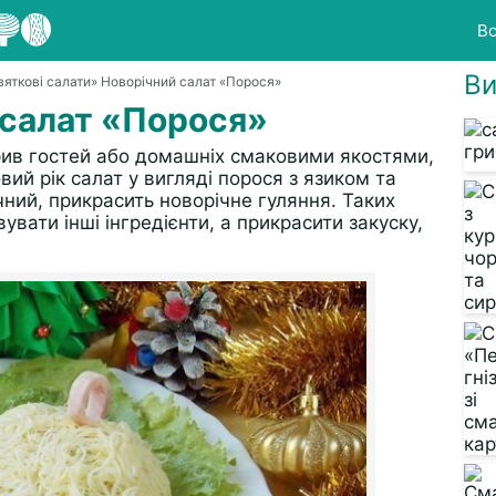
Вс
Ви
вяткові салати
» Новорічний салат «Порося»
 салат «Порося»
рив гостей або домашніх смаковими якостями,
ий рік салат у вигляді порося з язиком та
ий, прикрасить новорічне гуляння. Таких
увати інші інгредієнти, а прикрасити закуску,