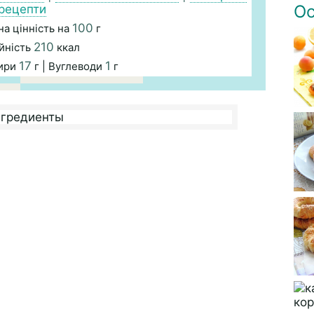
Ос
рецепти
100
а цінність на
г
210
йність
ккал
17
1
Жири
г | Вуглеводи
г