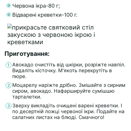
Червона ікра-80 г;
Відварені креветки-100 г.
Приготування:
Авокадо очистіть від шкірки, розріжте навпіл.
Видаліть кісточку. М'якоть перекрутіть в
пюре.
Моцарелу наріжте дрібно. Змішайте з сирним
сиром, авокадо. Нафаршируйте сумішшю
тарталетки.
Зверху викладіть очищені варені креветки. І
по десертній ложці червоної ікри. Подайте на
салатних листах на блюді. Смачного!