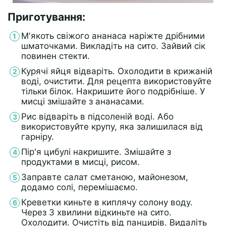
Приготування:
М'якоть свіжого ананаса наріжте дрібними
шматочками. Викладіть на сито. Зайвий сік
повинен стекти.
Курячі яйця відваріть. Охолодити в крижаній
воді, очистити. Для рецепта використовуйте
тільки білок. Накришите його подрібніше. У
мисці змішайте з ананасами.
Рис відваріть в підсоленій воді. Або
використовуйте крупу, яка залишилася від
гарніру.
Пір'я цибулі накришите. Змішайте з
продуктами в мисці, рисом.
Заправте салат сметаною, майонезом,
додамо солі, перемішаємо.
Креветки киньте в киплячу солону воду.
Через 3 хвилини відкиньте на сито.
Охолодити. Очистіть від панцирів. Видаліть