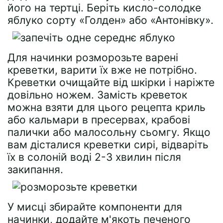
його на тертці. Беріть кисло-солодке
яблуко сорту «Голден» або «Антонівку».
Для начинки розморозьте варені
креветки, варити їх вже не потрібно.
Креветки очищайте від шкірки і наріжте
довільно ножем. Замість креветок
можна взяти для цього рецепта криль
або кальмари в пресервах, крабові
палички або малосольну сьомгу. Якщо
вам дісталися креветки сирі, відваріть
їх в солоній воді 2-3 хвилин після
закипання.
У мисці збирайте компоненти для
начинки, додайте м'якоть печеного