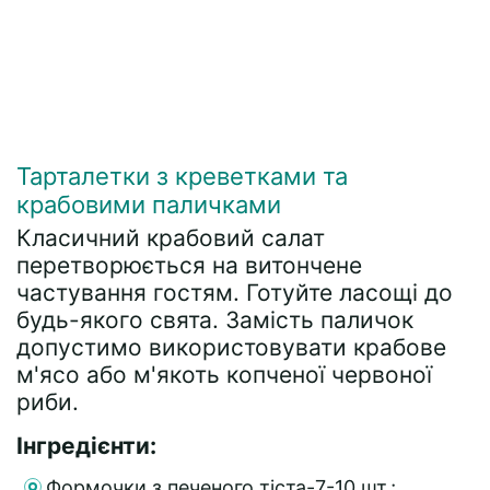
Тарталетки з креветками та
крабовими паличками
Класичний крабовий салат
перетворюється на витончене
частування гостям. Готуйте ласощі до
будь-якого свята. Замість паличок
допустимо використовувати крабове
м'ясо або м'якоть копченої червоної
риби.
Інгредієнти:
Формочки з печеного тіста-7-10 шт.;