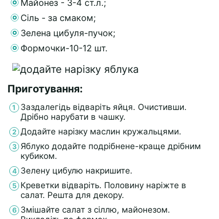
Майонез - 3-4 ст.л.;
Сіль - за смаком;
Зелена цибуля-пучок;
Формочки-10-12 шт.
Приготування:
Заздалегідь відваріть яйця. Очистивши.
Дрібно нарубати в чашку.
Додайте нарізку маслин кружальцями.
Яблуко додайте подрібнене-краще дрібним
кубиком.
Зелену цибулю накришите.
Креветки відваріть. Половину наріжте в
салат. Решта для декору.
Змішайте салат з сіллю, майонезом.