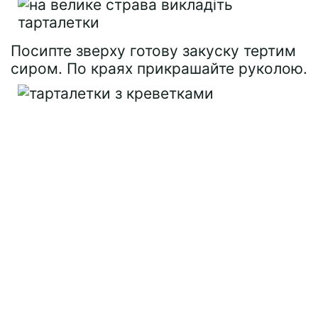
Посипте зверху готову закуску тертим
сиром. По краях прикрашайте руколою.