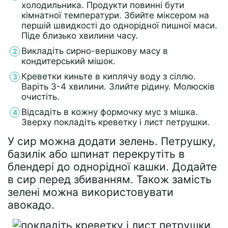
холодильника. Продукти повинні бути
кімнатної температури. Збийте міксером на
першій швидкості до однорідної пишної маси.
Піде близько хвилини часу.
Викладіть сирно-вершкову масу в
кондитерський мішок.
Креветки киньте в киплячу воду з сіллю.
Варіть 3-4 хвилини. Злийте рідину. Молюсків
очистіть.
Відсадіть в кожну формочку мус з мішка.
Зверху покладіть креветку і лист петрушки.
У сир можна додати зелень. Петрушку,
базилік або шпинат перекрутіть в
блендері до однорідної кашки. Додайте
в сир перед збиванням. Також замість
зелені можна використовувати
авокадо.