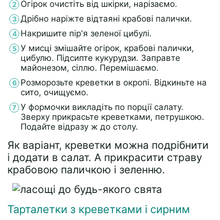
Огірок очистіть від шкірки, нарізаємо.
Дрібно наріжте відтаяні крабові палички.
Накришите пір'я зеленої цибулі.
У мисці змішайте огірок, крабові палички,
цибулю. Підсипте кукурудзи. Заправте
майонезом, сіллю. Перемішаємо.
Розморозьте креветки в окропі. Відкиньте на
сито, очищуємо.
У формочки викладіть по порції салату.
Зверху прикрасьте креветками, петрушкою.
Подайте відразу ж до столу.
Як варіант, креветки можна подрібнити
і додати в салат. А прикрасити страву
крабовою паличкою і зеленню.
Тарталетки з креветками і сирним