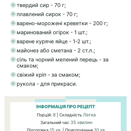
твердий сир - 70 г;
плавлений сирок - 70 г;
варено-морожені креветки - 200 г;
маринований огірок - 1 шт.;
варене куряче яйце - 1-2 шт.;
майонез або сметана - 2 ст.л.;
сіль та чорний мелений перець - за
смаком;
свіжий кріп - за смаком;
рукола - для прикраси.
ІНФОРМАЦІЯ ПРО РЕЦЕПТ
8
Легка
Порцій:
| Складність
35 хвилин
Загальний час
15 хв.
10 хв.
Підготовка
| Приготування