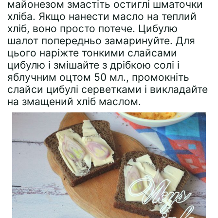
майонезом змастіть остиглі шматочки
хліба. Якщо нанести масло на теплий
хліб, воно просто потече. Цибулю
шалот попередньо замаринуйте. Для
цього наріжте тонкими слайсами
цибулю і змішайте з дрібкою солі і
яблучним оцтом 50 мл., промокніть
слайси цибулі серветками і викладайте
на змащений хліб маслом.