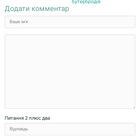
бутербродів
Додати комментар
Питання
2 плюc двa