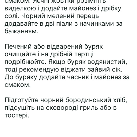
смаком. Яєчні жовтки розімніть
виделкою і додайте майонез і дрібку
солі. Чорний мелений перець
додавайте в дві піали з начинками за
бажанням.
Печений або відварений буряк
очищайте і на дрібній тертці
подрібнюйте. Якщо буряк водянистий,
тоді рекомендую віджати зайвий сік.
До буряку додайте часник і майонез за
смаком.
Підготуйте чорний бородинський хліб,
підсушіть на сковороді гриль або в
тостері.