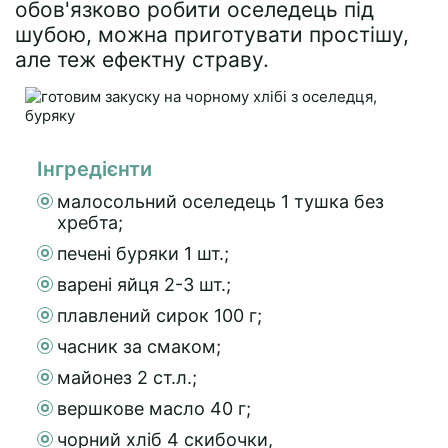
обов'язково робити оселедець під
шубою, можна приготувати простішу,
але теж ефектну страву.
Інгредієнти
малосольний оселедець 1 тушка без
хребта;
печені буряки 1 шт.;
варені яйця 2-3 шт.;
плавлений сирок 100 г;
часник за смаком;
майонез 2 ст.л.;
вершкове масло 40 г;
чорний хліб 4 скибочки,