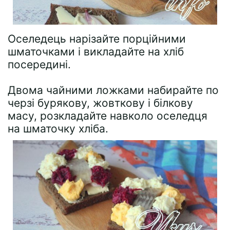
Оселедець нарізайте порційними
шматочками і викладайте на хліб
посередині.
Двома чайними ложками набирайте по
черзі бурякову, жовткову і білкову
масу, розкладайте навколо оселедця
на шматочку хліба.