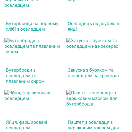
Бутерброди на чорному
Оселедець під шубою в
хлібі з оселедцем
яйці
Бутерброди з
Закуска з буряком та
оселедцем та
оселедцем на крекерах
плавленим сиром
Яйця, фаршировані
Паштет з оселедця з
оселедцем
вершковим маслом для