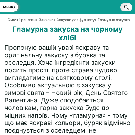
МЕНЮ
Смачні рецепти
»
Закуски
»
Закуски для фуршету
» Гламурна закуска на
Гламурна закуска на чорному
хлібі
Пропоную вашій увазі яскраву та
оригінальну закуску з буряка та
оселедця. Хоча інгредієнти закуски
досить прості, проте страва чудово
виглядатиме на святковому столі.
Особливо актуальною є закуска у
зимові свята – Новий рік, День Святого
Валентина. Дуже сподобається
чоловікам, гарна закуска буде до
міцних напоїв. Чому «гламурна» - тому
що має яскраві кольори, буряк відмінно
поєднується з оселедцем, не