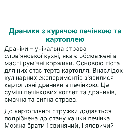
Драники з курячою печінкою та
картоплею
Драніки – унікальна страва
слов'янської кухні, яка є обсмажені в
маслі рум'яні коржики. Основою тіста
для них стає терта картопля. Внаслідок
кулінарних експериментів з'явилися
картопляні драники з печінкою. Це
суміш печінкових котлет та драників,
смачна та ситна страва.
До картопляної стружки додається
подрібнена до стану кашки печінка.
Можна брати і свинячий, і яловичий