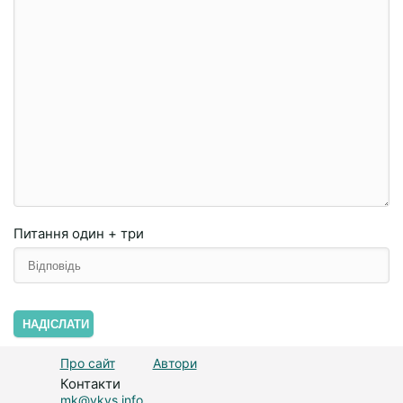
Питання
один + три
НАДІСЛАТИ
Про сайт
Автори
Контакти
mk@vkys.info