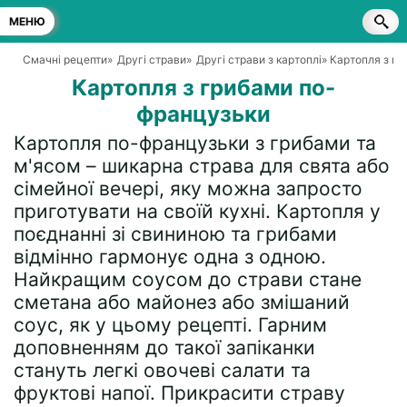
МЕНЮ
Смачні рецепти
»
Другі страви
»
Другі страви з картоплі
» Картопля з г
Картопля з грибами по-
французьки
Картопля по-французьки з грибами та
м'ясом – шикарна страва для свята або
сімейної вечері, яку можна запросто
приготувати на своїй кухні. Картопля у
поєднанні зі свининою та грибами
відмінно гармонує одна з одною.
Найкращим соусом до страви стане
сметана або майонез або змішаний
соус, як у цьому рецепті. Гарним
доповненням до такої запіканки
стануть легкі овочеві салати та
фруктові напої. Прикрасити страву