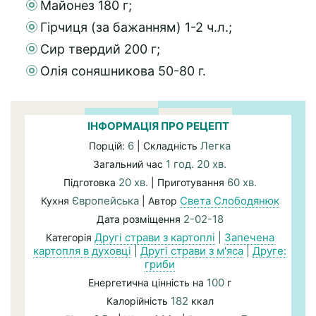
Майонез 180 г;
Гірчиця (за бажанням) 1-2 ч.л.;
Сир твердий 200 г;
Олія соняшникова 50-80 г.
ІНФОРМАЦІЯ ПРО РЕЦЕПТ
6
Легка
Порцій:
| Складність
1 год. 20 хв.
Загальний час
20 хв.
60 хв.
Підготовка
| Приготування
Європейська
Света Слободянюк
Кухня
| Автор
2-02-18
Дата розміщення
Другі страви з картоплі
|
Запечена
Категорія
картопля в духовці
|
Другі страви з м'яса
|
Друге:
гриби
100
Енергетична цінність на
г
182
Калорійність
ккал