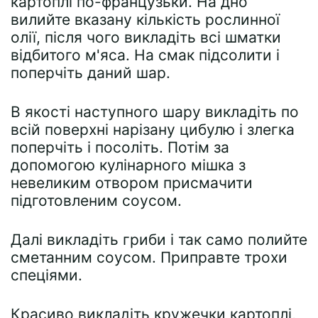
картоплі по-французьки. На дно
вилийте вказану кількість рослинної
олії, після чого викладіть всі шматки
відбитого м'яса. На смак підсолити і
поперчіть даний шар.
В якості наступного шару викладіть по
всій поверхні нарізану цибулю і злегка
поперчіть і посоліть. Потім за
допомогою кулінарного мішка з
невеликим отвором присмачити
підготовленим соусом.
Далі викладіть гриби і так само полийте
сметанним соусом. Приправте трохи
спеціями.
Красиво викладіть кружечки картоплі,