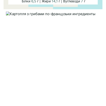
6,5
14,1
7
Білки
г | Жири
г | Вуглеводи
г