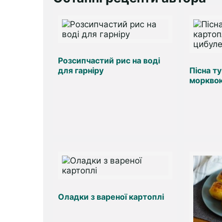
Розсипчастий рис на воді
для гарніру
Пісна т
моркво
Оладки з вареної картоплі