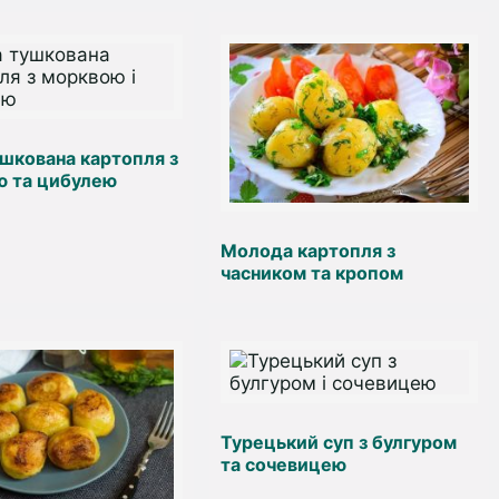
ушкована картопля з
ю та цибулею
Молода картопля з
часником та кропом
Турецький суп з булгуром
та сочевицею