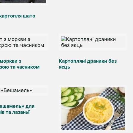
картопля шато
 моркви з
Картопляні драники без
зою та часником
яєць
Бешамель» для
в та лазаньї