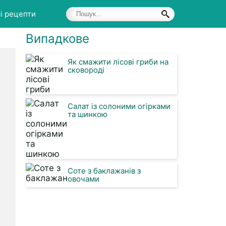
і рецепти
Випадкове
Як смажити лісові гриби на
сковороді
Салат із солоними огірками
та шинкою
Соте з баклажанів з
овочами