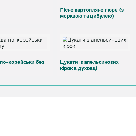
Пісне картопляне пюре (з
морквою та цибулею)
по-корейськи без
Цукати із апельсинових
кірок в духовці