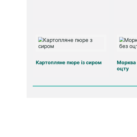
Картопляне пюре із сиром
Морква 
оцту