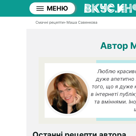
МЕНЮ
Смачні рецепти
» Маша Савенкова
Автор 
Люблю красиво 
дуже апетитно 
того, що я дуже 
в інтернеті публ
та вміннями. Ін
Останні рецепти автора