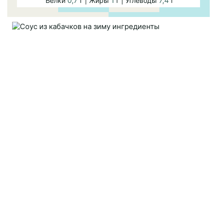
0,7
1
7,4
Белки
г | Жиры
г | Углеводы
г