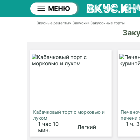
МЕНЮ
Вкусные рецепты
»
Закуски
» Закусочные торты
Зак
Кабачковый торт с морковью и
Печеноч
луком
печени 
1 час 10
1 ч. 
Легкий
мин.