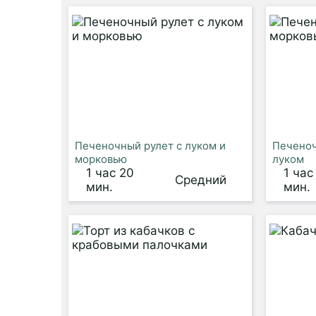
Печеночный рулет с луком и
Печеноч
морковью
луком
1 час 20
1 час
Средний
мин.
мин.