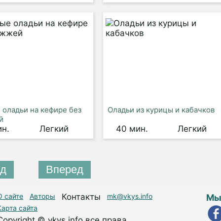
оладьи на кефире без
Оладьи из курицы и кабачков
й
ин.
Легкий
40 мин.
Легкий
д
Вперед
О сайте
Авторы
Контакты
mk@vkys.info
Мы
Карта сайта
Copyright © vkys.info все права