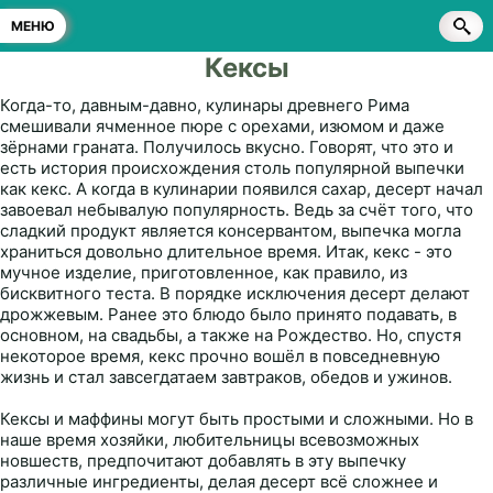
МЕНЮ
Кексы
Когда-то, давным-давно, кулинары древнего Рима
смешивали ячменное пюре с орехами, изюмом и даже
зёрнами граната. Получилось вкусно. Говорят, что это и
есть история происхождения столь популярной выпечки
как кекс. А когда в кулинарии появился сахар, десерт начал
завоевал небывалую популярность. Ведь за счёт того, что
сладкий продукт является консервантом, выпечка могла
храниться довольно длительное время. Итак, кекс - это
мучное изделие, приготовленное, как правило, из
бисквитного теста. В порядке исключения десерт делают
дрожжевым. Ранее это блюдо было принято подавать, в
основном, на свадьбы, а также на Рождество. Но, спустя
некоторое время, кекс прочно вошёл в повседневную
жизнь и стал завсегдатаем завтраков, обедов и ужинов.
Кексы и маффины могут быть простыми и сложными. Но в
наше время хозяйки, любительницы всевозможных
новшеств, предпочитают добавлять в эту выпечку
различные ингредиенты, делая десерт всё сложнее и