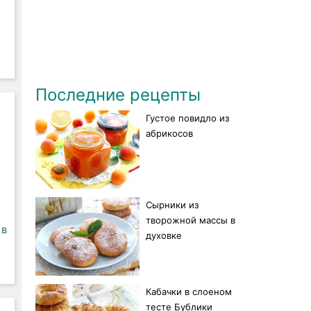
Последние рецепты
Густое повидло из
абрикосов
Сырники из
творожной массы в
 в
духовке
Кабачки в слоеном
тесте Бублики