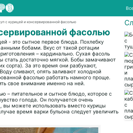
Вс
Сл
Суп с курицей и консервированной фасолью
нсервированной фасолью
ей - это сытное первое блюда. Похлебку
ованными бобами. Вкус от такой ротации
приготовления – кардинально. Сухая фасоль
бы стать достаточно мягкой. Бобы замачивают
их сорта). За это время они разбухают,
 Воду сливают, опять заливают холодной
ированной фасолью работать намного проще.
ть свое внимание именно на ней.
ю – питательное и сытное блюдо, которое с
увство голода. Он получается очень
, вы можете использовать вместо курицы
 случае время варки бульона следует увеличить