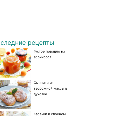
следние рецепты
Густое повидло из
абрикосов
Сырники из
творожной массы в
духовке
Кабачки в слоеном