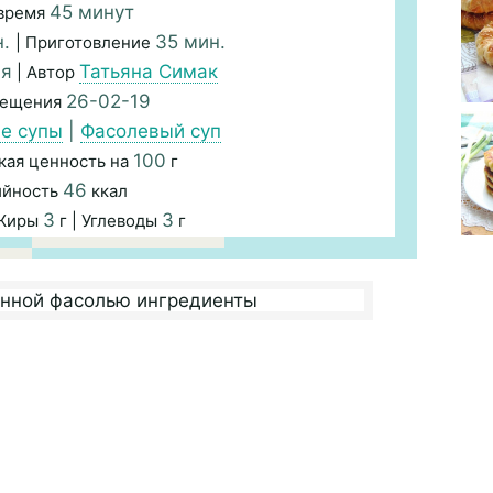
45 минут
время
н.
35 мин.
| Приготовление
ая
Татьяна Симак
| Автор
26-02-19
мещения
е супы
|
Фасолевый суп
100
кая ценность на
г
46
ийность
ккал
3
3
 Жиры
г | Углеводы
г