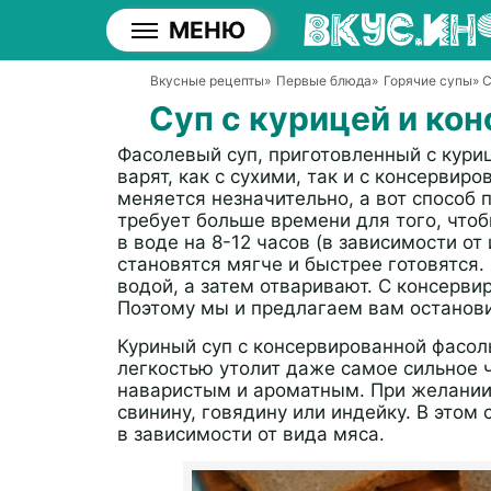
МЕНЮ
Вкусные рецепты
»
Первые блюда
»
Горячие супы
» 
Суп с курицей и ко
Фасолевый суп, приготовленный с куриц
варят, как с сухими, так и с консервир
меняется незначительно, а вот способ 
требует больше времени для того, что
в воде на 8-12 часов (в зависимости от 
становятся мягче и быстрее готовятся.
водой, а затем отваривают. С консерв
Поэтому мы и предлагаем вам останови
Куриный суп с консервированной фасоль
легкостью утолит даже самое сильное ч
наваристым и ароматным. При желании
свинину, говядину или индейку. В этом
в зависимости от вида мяса.