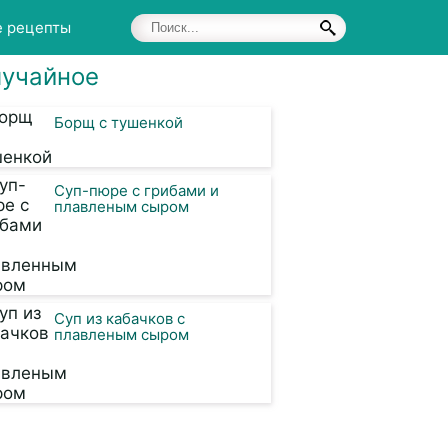
е рецепты
учайное
Борщ с тушенкой
Суп-пюре с грибами и
плавленым сыром
Суп из кабачков с
плавленым сыром