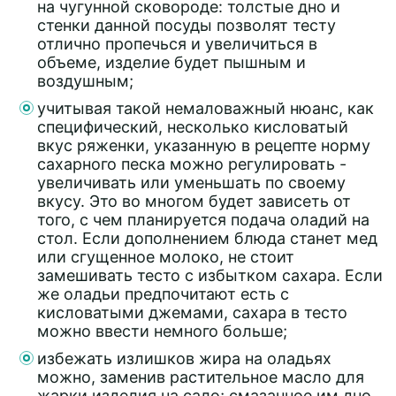
на чугунной сковороде: толстые дно и
стенки данной посуды позволят тесту
отлично пропечься и увеличиться в
объеме, изделие будет пышным и
воздушным;
учитывая такой немаловажный нюанс, как
специфический, несколько кисловатый
вкус ряженки, указанную в рецепте норму
сахарного песка можно регулировать -
увеличивать или уменьшать по своему
вкусу. Это во многом будет зависеть от
того, с чем планируется подача оладий на
стол. Если дополнением блюда станет мед
или сгущенное молоко, не стоит
замешивать тесто с избытком сахара. Если
же оладьи предпочитают есть с
кисловатыми джемами, сахара в тесто
можно ввести немного больше;
избежать излишков жира на оладьях
можно, заменив растительное масло для
жарки изделия на сало; смазанное им дно