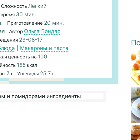
Легкий
 Сложность
30 мин.
 время
н.
20 мин.
| Приготовление
ая
Ольга Бондас
| Автор
23-08-17
мещения
По
блюда
|
Макароны и паста
100
кая ценность на
г
185
йность
ккал
7
25,7
иры
г | Углеводы
г