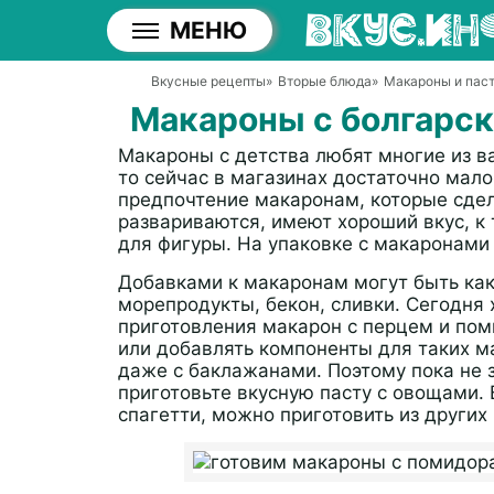
МЕНЮ
Вкусные рецепты
»
Вторые блюда
»
Макароны и пас
Макароны с болгарс
Макароны с детства любят многие из в
то сейчас в магазинах достаточно мало
предпочтение макаронам, которые сдел
развариваются, имеют хороший вкус, к
для фигуры. На упаковке с макаронами 
Добавками к макаронам могут быть как
морепродукты, бекон, сливки. Сегодня
приготовления макарон с перцем и по
или добавлять компоненты для таких ма
даже с баклажанами. Поэтому пока не 
приготовьте вкусную пасту с овощами.
спагетти, можно приготовить из других