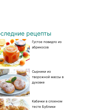
следние рецепты
Густое повидло из
абрикосов
Сырники из
творожной массы в
духовке
Кабачки в слоеном
тесте Бублики