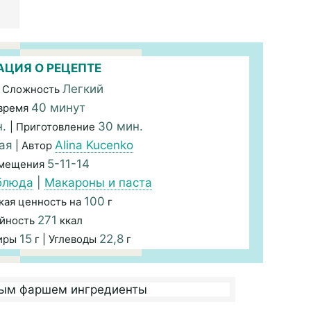
ЦИЯ О РЕЦЕПТЕ
Легкий
 Сложность
40 минут
время
н.
30 мин.
| Приготовление
ая
Alina Kucenko
| Автор
5-11-14
змещения
блюда
|
Макароны и паста
100
кая ценность на
г
271
йность
ккал
15
22,8
Жиры
г | Углеводы
г