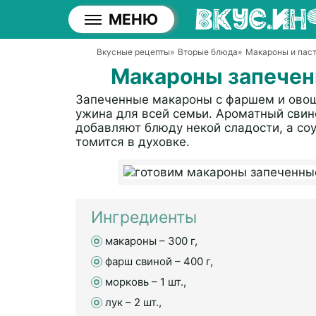
МЕНЮ
Вкусные рецепты
»
Вторые блюда
»
Макароны и пас
Макароны запече
Запеченные макароны с фаршем и овоща
ужина для всей семьи. Ароматный свин
добавляют блюду некой сладости, а со
томится в духовке.
Ингредиенты
макароны – 300 г,
фарш свиной – 400 г,
морковь – 1 шт.,
лук – 2 шт.,