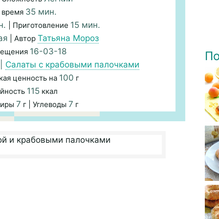
35 мин.
 время
н.
15 мин.
| Приготовление
ая
Татьяна Мороз
| Автор
16-03-18
мещения
По
|
Салаты с крабовыми палочками
100
кая ценность на
г
115
йность
ккал
7
7
Жиры
г | Углеводы
г