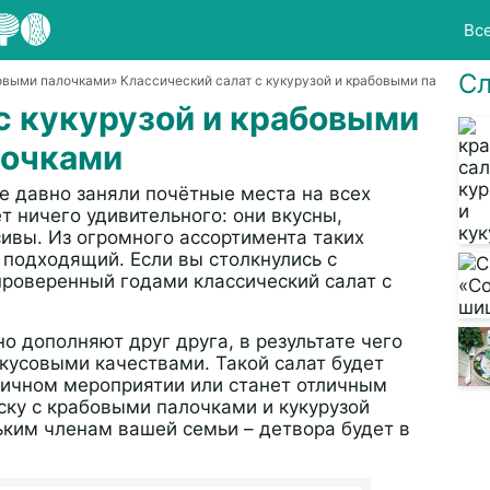
Вс
Сл
овыми палочками
» Классический салат с кукурузой и крабовыми палочкам
с кукурузой и крабовыми
лочками
е давно заняли почётные места на всех
 ничего удивительного: они вкусны,
сивы. Из огромного ассортимента таких
 подходящий. Если вы столкнулись с
роверенный годами классический салат с
но дополняют друг друга, в результате чего
кусовыми качествами. Такой салат будет
ничном мероприятии или станет отличным
ску с крабовыми палочками и кукурузой
им членам вашей семьи – детвора будет в