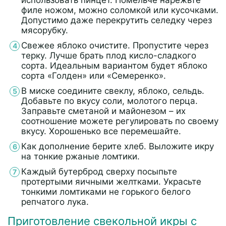
использовать пинцет. Помельче нарежьте
филе ножом, можно соломкой или кусочками.
Допустимо даже перекрутить селедку через
мясорубку.
Свежее яблоко очистите. Пропустите через
терку. Лучше брать плод кисло-сладкого
сорта. Идеальным вариантом будет яблоко
сорта «Голден» или «Семеренко».
В миске соедините свеклу, яблоко, сельдь.
Добавьте по вкусу соли, молотого перца.
Заправьте сметаной и майонезом – их
соотношение можете регулировать по своему
вкусу. Хорошенько все перемешайте.
Как дополнение берите хлеб. Выложите икру
на тонкие ржаные ломтики.
Каждый бутерброд сверху посыпьте
протертыми яичными желтками. Украсьте
тонкими ломтиками не горького белого
репчатого лука.
Приготовление свекольной икры с