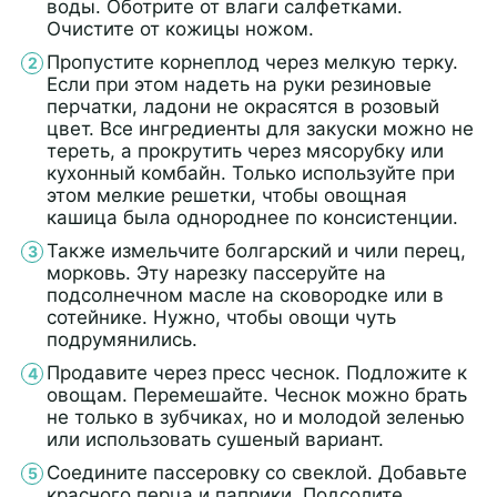
воды. Оботрите от влаги салфетками.
Очистите от кожицы ножом.
Пропустите корнеплод через мелкую терку.
Если при этом надеть на руки резиновые
перчатки, ладони не окрасятся в розовый
цвет. Все ингредиенты для закуски можно не
тереть, а прокрутить через мясорубку или
кухонный комбайн. Только используйте при
этом мелкие решетки, чтобы овощная
кашица была однороднее по консистенции.
Также измельчите болгарский и чили перец,
морковь. Эту нарезку пассеруйте на
подсолнечном масле на сковородке или в
сотейнике. Нужно, чтобы овощи чуть
подрумянились.
Продавите через пресс чеснок. Подложите к
овощам. Перемешайте. Чеснок можно брать
не только в зубчиках, но и молодой зеленью
или использовать сушеный вариант.
Соедините пассеровку со свеклой. Добавьте
красного перца и паприки. Подсолите.