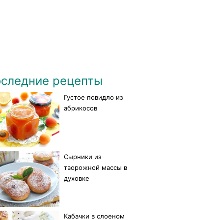
следние рецепты
Густое повидло из
абрикосов
Сырники из
творожной массы в
духовке
Кабачки в слоеном