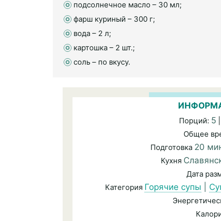
подсолнечное масло – 30 мл;
фарш куриный – 300 г;
вода – 2 л;
картошка – 2 шт.;
соль – по вкусу.
ИНФОРМА
5
Порций:
|
Общее вр
20 ми
Подготовка
Славянс
Кухня
Дата ра
Горячие супы
|
Су
Категория
Энергетичес
Калор