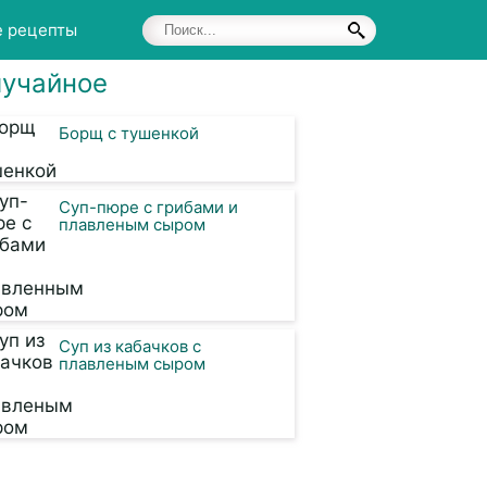
е рецепты
учайное
Борщ с тушенкой
Суп-пюре с грибами и
плавленым сыром
Суп из кабачков с
плавленым сыром