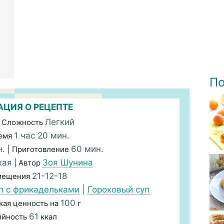
По
ЦИЯ О РЕЦЕПТЕ
Легкий
 Сложность
1 час 20 мин.
емя
н.
60 мин.
| Приготовление
кая
Зоя Шунина
| Автор
21-12-18
змещения
п с фрикадельками
|
Гороховый суп
100
кая ценность на
г
61
ийность
ккал