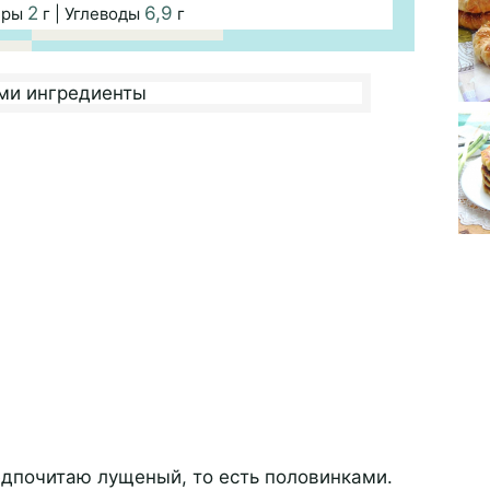
2
6,9
иры
г | Углеводы
г
едпочитаю лущеный, то есть половинками.