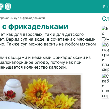
Вс
Сл
Гороховый суп с фрикадельками
п с фрикадельками
т как для взрослых, так и для детского
ет. Варим суп на воде, в сочетании с мясными
но. Также суп можно варить на любом мясном
скими овощами и нежными фрикадельками из
малокалорийное блюдо, потому как при
меньшается количество калорий.