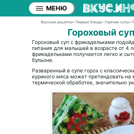
МЕНЮ
Вкусные рецепты
»
Первые блюда
»
Горячие супы
» 
Гороховый су
Гороховый суп с фрикадельками подойде
питания для малышей в возрасте от 4 л
фрикадельками получается легко и сыт
бульоне.
Разваренный в супе горох с классиче
куриного мяса может претендовать на 
термической обработке, значительно у