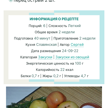
перец острый 2 шт.
ИНФОРМАЦИЯ О РЕЦЕПТЕ
6
Легкий
Порций:
| Сложность
2 недели
Общее время
40 минут
2 недели
Подготовка
| Приготовление
Славянская
Сергей
Кухня
| Автор
24-09-22
Дата размещения
Закуски
|
Закуски из овощей
Категория
100
Энергетическая ценность на
г
22
Калорийность
ккал
0,7
0,2
4,7
Белки
г | Жиры
г | Углеводы
г