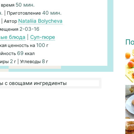
50 мин.
 время
н.
40 мин.
| Приготовление
Nataliia Bolycheva
| Автор
2-03-16
змещения
вые блюда
|
Суп-пюре
По
100
кая ценность на
г
69
ийность
ккал
2
8
Жиры
г | Углеводы
г