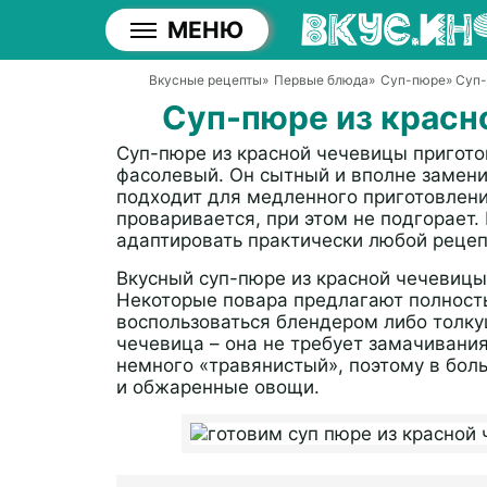
МЕНЮ
Вкусные рецепты
»
Первые блюда
»
Суп-пюре
» Суп
Суп-пюре из красн
Суп-пюре из красной чечевицы пригото
фасолевый. Он сытный и вполне замен
подходит для медленного приготовлени
проваривается, при этом не подгорает.
адаптировать практически любой рецеп
Вкусный суп-пюре из красной чечевицы
Некоторые повара предлагают полност
воспользоваться блендером либо толку
чечевица – она не требует замачивания
немного «травянистый», поэтому в бол
и обжаренные овощи.