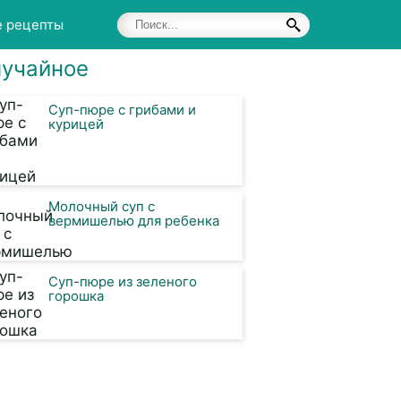
е рецепты
учайное
Суп-пюре с грибами и
курицей
Молочный суп с
вермишелью для ребенка
Суп-пюре из зеленого
горошка