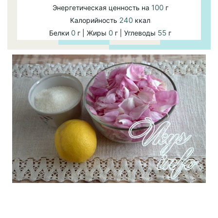
100
Энергетическая ценность на
г
240
Калорийность
ккал
0
0
55
Белки
г | Жиры
г | Углеводы
г