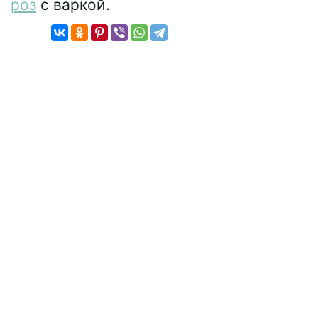
роз
с варкой.