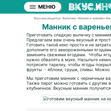
МЕНЮ
Вкусные рецепты
»
Выпечка
»
Манник и чизкейк
» Ма
Манник с варенье
Приготовить сладкую выпечку с миним
Предлагаем вам очень вкусный и прост
Готовить такой кекс просто и не затрат
дополните его замороженными ягодами
заменить свежими ягодами. Чтобы ягод
нужно обвалять в муке. Насыпьте немно
потрясите тарелку, чтобы ягоды покры
фрукты - яблоки, груши, сливы. Можно
Мы приготовим манник с черничным вар
Также пирог можно готовить с другим 
клубничное. Вкусным манник получитс