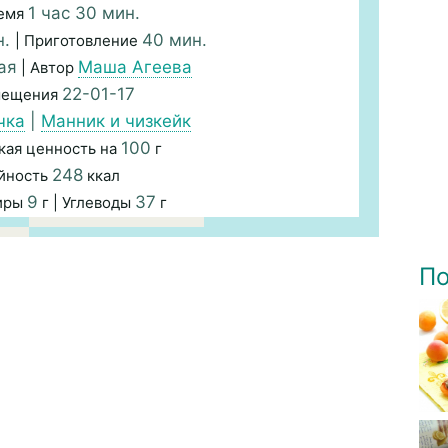
1 час 30 мин.
емя
н.
40 мин.
| Приготовление
ая
Маша Агеева
| Автор
22-01-17
мещения
чка
|
Манник и чизкейк
100
кая ценность на
г
248
йность
ккал
9
37
Жиры
г | Углеводы
г
По