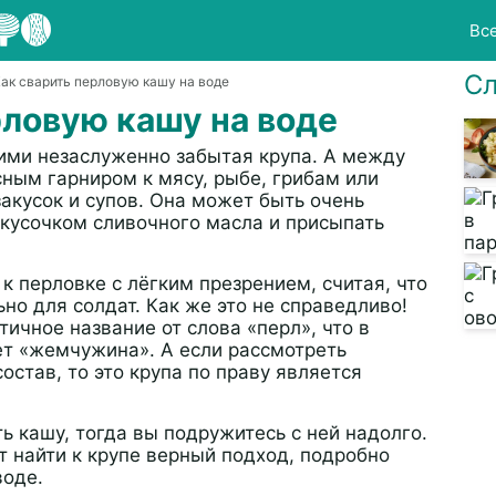
Вс
Сл
Как сварить перловую кашу на воде
рловую кашу на воде
ими незаслуженно забытая крупа. А между
сным гарниром к мясу, рыбе, грибам или
закусок и супов. Она может быть очень
 кусочком сливочного масла и присыпать
 к перловке с лёгким презрением, считая, что
ьно для солдат. Как же это не справедливо!
ичное название от слова «перл», что в
ет «жемчужина». А если рассмотреть
став, то это крупа по праву является
ь кашу, тогда вы подружитесь с ней надолго.
т найти к крупе верный подход, подробно
воде.