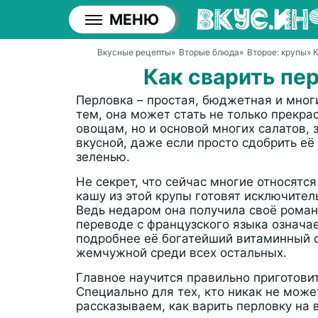
МЕНЮ
Вкусные рецепты
»
Вторые блюда
»
Второе: крупы
» 
Как сварить пе
Перловка – простая, бюджетная и мног
тем, она может стать не только прекра
овощам, но и основой многих салатов, 
вкусной, даже если просто сдобрить её
зеленью.
Не секрет, что сейчас многие относятся
кашу из этой крупы готовят исключител
Ведь недаром она получила своё романт
переводе с французского языка означа
подробнее её богатейший витаминный со
жемчужной среди всех остальных.
Главное научится правильно приготовит
Специально для тех, кто никак не може
рассказываем, как варить перловку на 