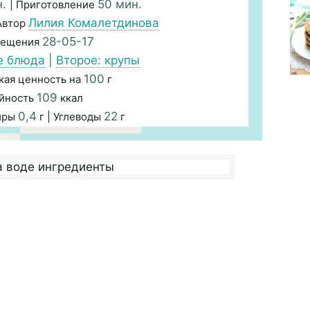
н.
50 мин.
| Приготовление
Лилия Комалетдинова
Автор
28-05-17
мещения
е блюда
|
Второе: крупы
100
кая ценность на
г
109
йность
ккал
0,4
22
иры
г | Углеводы
г