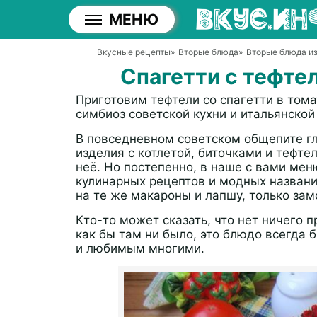
МЕНЮ
Вкусные рецепты
»
Вторые блюда
»
Вторые блюда и
Спагетти с тефте
Приготовим тефтели со спагетти в тома
симбиоз советской кухни и итальянской
В повседневном советском общепите 
изделия с котлетой, биточками и тефте
неё. Но постепенно, в наше с вами мен
кулинарных рецептов и модных названий
на те же макароны и лапшу, только зам
Кто-то может сказать, что нет ничего 
как бы там ни было, это блюдо всегда 
и любимым многими.