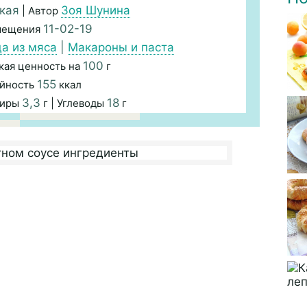
кая
Зоя Шунина
| Автор
11-02-19
мещения
а из мяса
|
Макароны и паста
100
кая ценность на
г
155
йность
ккал
3,3
18
Жиры
г | Углеводы
г