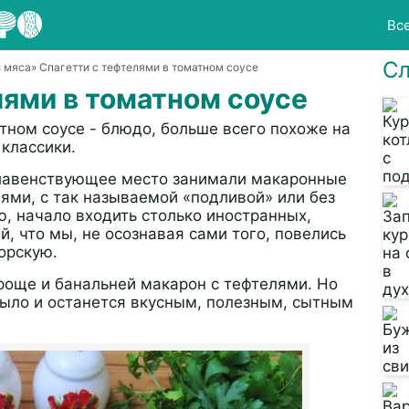
Вс
Сл
з мяса
» Спагетти с тефтелями в томатном соусе
лями в томатном соусе
тном соусе - блюдо, больше всего похоже на
 классики.
главенствующее место занимали макаронные
лями, с так называемой «подливой» или без
ю, начало входить столько иностранных,
, что мы, не осознавая сами того, повелись
орскую.
проще и банальней макарон с тефтелями. Но
было и останется вкусным, полезным, сытным