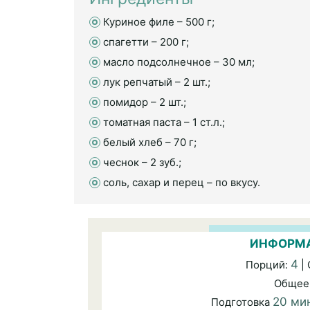
Куриное филе – 500 г;
спагетти – 200 г;
масло подсолнечное – 30 мл;
лук репчатый – 2 шт.;
помидор – 2 шт.;
томатная паста – 1 ст.л.;
белый хлеб – 70 г;
чеснок – 2 зуб.;
соль, сахар и перец – по вкусу.
ИНФОРМА
4
Порций:
|
Общее
20 ми
Подготовка