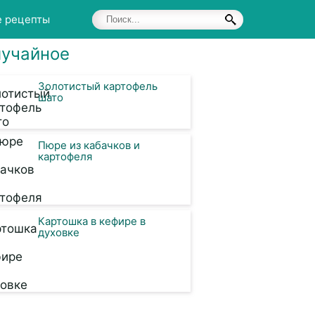
е рецепты
учайное
Золотистый картофель
шато
Пюре из кабачков и
картофеля
Картошка в кефире в
духовке