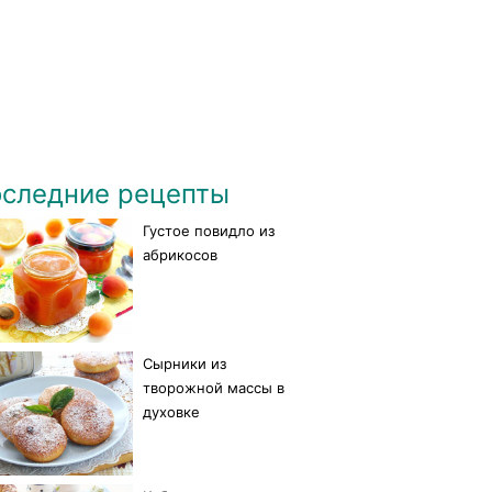
следние рецепты
Густое повидло из
абрикосов
Сырники из
творожной массы в
духовке