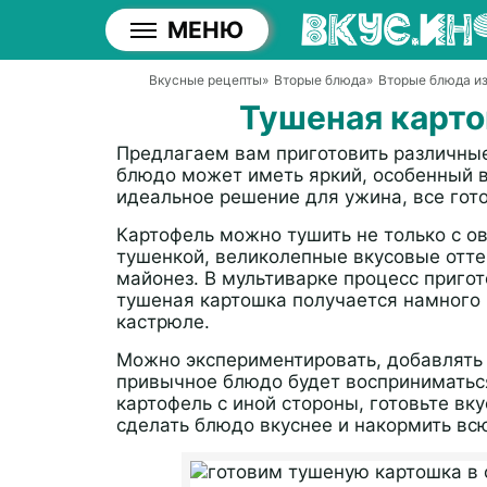
МЕНЮ
Вкусные рецепты
»
Вторые блюда
»
Вторые блюда из
Тушеная карто
Предлагаем вам приготовить различны
блюдо может иметь яркий, особенный в
идеальное решение для ужина, все гото
Картофель можно тушить не только с ов
тушенкой, великолепные вкусовые отте
майонез. В мультиварке процесс приго
тушеная картошка получается намного в
кастрюле.
Можно экспериментировать, добавлять 
привычное блюдо будет восприниматься
картофель с иной стороны, готовьте вк
сделать блюдо вкуснее и накормить вс