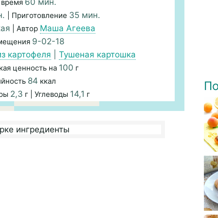
60 мин.
 время
н.
35 мин.
| Приготовление
кая
Маша Агеева
| Автор
9-02-18
змещения
з картофеля
|
Тушеная картошка
100
кая ценность на
г
84
ийность
ккал
По
2,3
14,1
иры
г | Углеводы
г