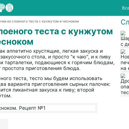
Вс
Сл
чки из слоеного теста с кунжутом и чесноком
лоеного теста с кунжутом
есноком
к аппетитно хрустящие, легкая закуска и
акусочного стола, и просто "к чаю", и к пиву
 и тарталетки, подающиеся к горячим блюдам,
т простота приготовления блюда.
ного теста, тесто мы будем использовать
два варианта приготовления сырных палочек:
ится пикантная закуска к пиву; второй
утом.