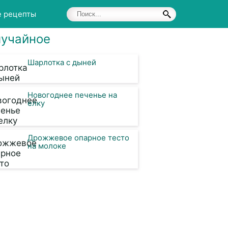
е рецепты
учайное
Шарлотка с дыней
Новогоднее печенье на
елку
Дрожжевое опарное тесто
на молоке