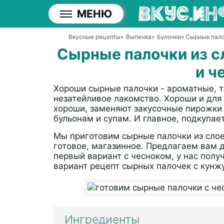
МЕНЮ
Вкусные рецепты
»
Выпечка
»
Булочки
» Сырные пало
Сырные палочки из с
и ч
Хороши сырные палочки - ароматные, та
незатейливое лакомство. Хороши и для з
хороши, заменяют закусочные пирожки
бульонам и супам. И главное, подкупае
Мы приготовим сырные палочки из слое
готовое, магазинное. Предлагаем вам 
первый вариант с чесноком, у нас получ
вариант рецепт сырных палочек с кунж
Ингредиенты