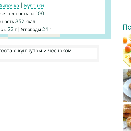
Выпечка
|
Булочки
100
кая ценность на
г
352
йность
ккал
По
23
24
иры
г | Углеводы
г