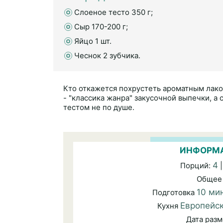
Слоеное тесто 350 г;
Сыр 170-200 г;
Яйцо 1 шт.
Чеснок 2 зубчика.
Кто откажется похрустеть ароматным лак
- "классика жанра" закусочной выпечки, а 
тестом не по душе.
ИНФОРМА
4
Порций:
|
Общее
10 ми
Подготовка
Европейс
Кухня
Дата раз