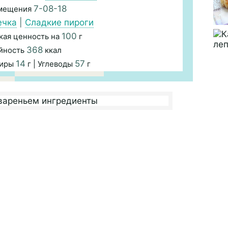
7-08-18
змещения
ечка
|
Сладкие пироги
100
кая ценность на
г
368
йность
ккал
14
57
Жиры
г | Углеводы
г