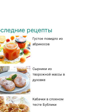
следние рецепты
Густое повидло из
абрикосов
Сырники из
творожной массы в
духовке
Кабачки в слоеном
тесте Бублики