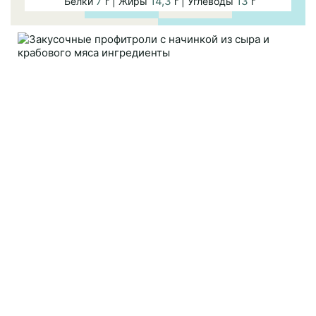
7
14,3
13
Белки
г | Жиры
г | Углеводы
г