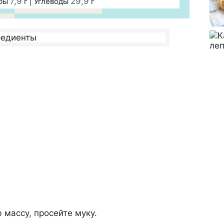
7,9
29,9
иры
г | Углеводы
г
 массу, просейте муку.