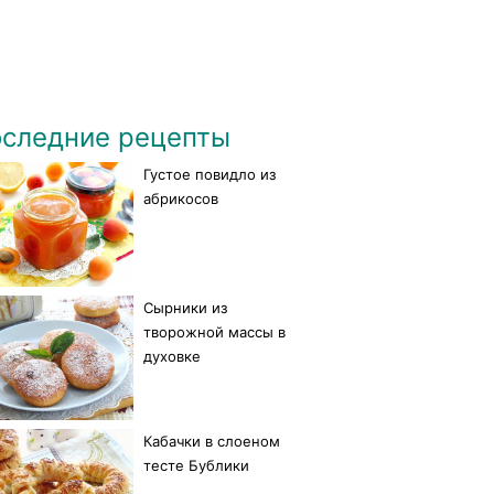
следние рецепты
Густое повидло из
абрикосов
Сырники из
творожной массы в
духовке
Кабачки в слоеном
тесте Бублики