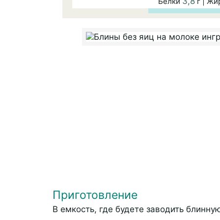
3,8
Белки
г | Ж
Приготовление
В емкость, где будете заводить блинную