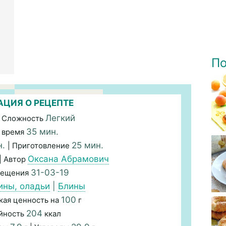
По
ЦИЯ О РЕЦЕПТЕ
Легкий
 Сложность
35 мин.
 время
н.
25 мин.
| Приготовление
Оксана Абрамович
| Автор
31-03-19
мещения
ины, оладьи
|
Блины
100
кая ценность на
г
204
йность
ккал