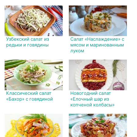
Узбекский салат из
Салат «Наслаждение» с
редьки и говядины
мясом и маринованным
луком
Классический салат
Новогодний салат
«Бахор» с говядиной
«Елочный шар из
копченой колбасы»