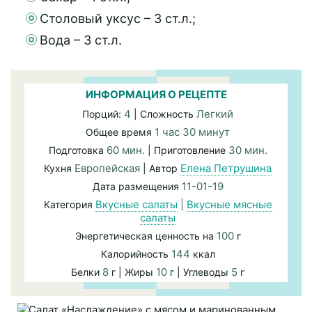
Столовый уксус – 3 ст.л.;
Вода – 3 ст.л.
ИНФОРМАЦИЯ О РЕЦЕПТЕ
4
Легкий
Порций:
| Сложность
1 час 30 минут
Общее время
60 мин.
30 мин.
Подготовка
| Приготовление
Европейская
Елена Петрушина
Кухня
| Автор
11-01-19
Дата размещения
Вкусные салаты
|
Вкусные мясные
Категория
салаты
100
Энергетическая ценность на
г
144
Калорийность
ккал
8
10
5
Белки
г | Жиры
г | Углеводы
г