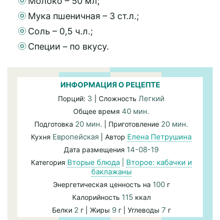
Молоко – 50 мл;
Мука пшеничная – 3 ст.л.;
Соль – 0,5 ч.л.;
Специи – по вкусу.
ИНФОРМАЦИЯ О РЕЦЕПТЕ
3
Легкий
Порций:
| Сложность
40 мин.
Общее время
20 мин.
20 мин.
Подготовка
| Приготовление
Европейская
Елена Петрушина
Кухня
| Автор
14-08-19
Дата размещения
Вторые блюда
|
Второе: кабачки и
Категория
баклажаны
100
Энергетическая ценность на
г
115
Калорийность
ккал
2
9
7
Белки
г | Жиры
г | Углеводы
г