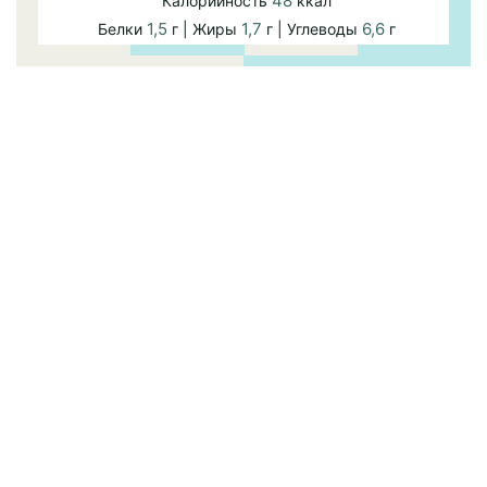
48
Калорийность
ккал
1,5
1,7
6,6
Белки
г | Жиры
г | Углеводы
г