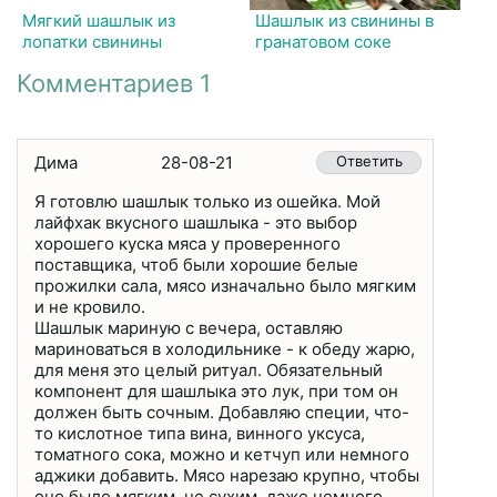
Мягкий шашлык из
Шашлык из свинины в
лопатки свинины
гранатовом соке
Комментариев 1
Дима
28-08-21
Ответить
Я готовлю шашлык только из ошейка. Мой
лайфхак вкусного шашлыка - это выбор
хорошего куска мяса у проверенного
поставщика, чтоб были хорошие белые
прожилки сала, мясо изначально было мягким
и не кровило.
Шашлык мариную с вечера, оставляю
мариноваться в холодильнике - к обеду жарю,
для меня это целый ритуал. Обязательный
компонент для шашлыка это лук, при том он
должен быть сочным. Добавляю специи, что-
то кислотное типа вина, винного уксуса,
томатного сока, можно и кетчуп или немного
аджики добавить. Мясо нарезаю крупно, чтобы
оно было мягким, не сухим, даже немного