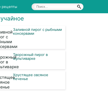
е рецепты
учайное
Заливной пирог с рыбными
консервами
Творожный пирог в
мультиварке
Хрустящее овсяное
печенье