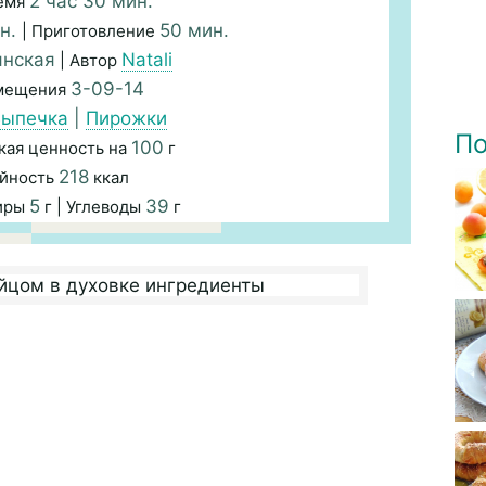
2 час 30 мин.
емя
н.
50 мин.
| Приготовление
янская
Natali
| Автор
3-09-14
змещения
ыпечка
|
Пирожки
По
100
кая ценность на
г
218
йность
ккал
5
39
иры
г | Углеводы
г