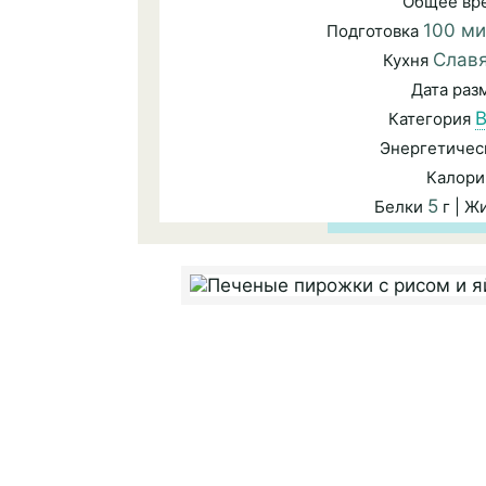
Общее вр
100 ми
Подготовка
Слав
Кухня
Дата ра
В
Категория
Энергетичес
Калори
5
Белки
г | Ж