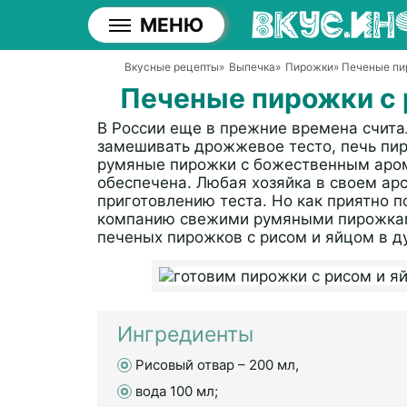
МЕНЮ
Вкусные рецепты
»
Выпечка
»
Пирожки
» Печеные пи
Печеные пирожки с 
В России еще в прежние времена считал
замешивать дрожжевое тесто, печь пир
румяные пирожки с божественным арома
обеспечена. Любая хозяйка в своем ар
приготовлению теста. Но как приятно п
компанию свежими румяными пирожкам
печеных пирожков с рисом и яйцом в д
Ингредиенты
Рисовый отвар – 200 мл,
вода 100 мл;