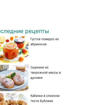
следние рецепты
Густое повидло из
абрикосов
Сырники из
творожной массы в
духовке
Кабачки в слоеном
тесте Бублики