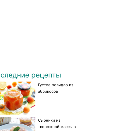
следние рецепты
Густое повидло из
абрикосов
Сырники из
творожной массы в