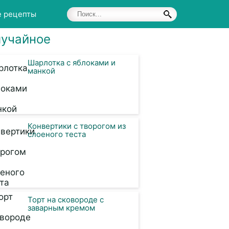
е рецепты
учайное
Шарлотка с яблоками и
манкой
Конвертики с творогом из
слоеного теста
Торт на сковороде с
заварным кремом