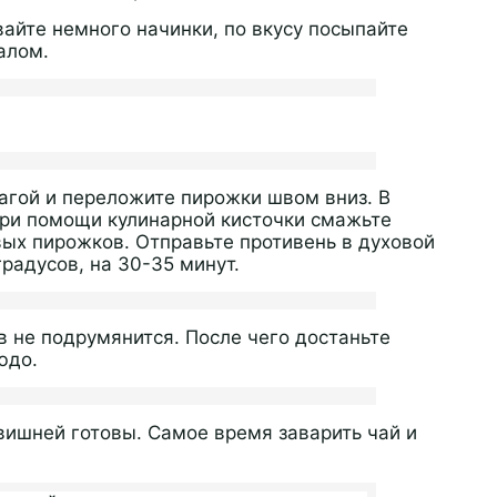
йте немного начинки, по вкусу посыпайте
алом.
агой и переложите пирожки швом вниз. В
при помощи кулинарной кисточки смажьте
ых пирожков. Отправьте противень в духовой
радусов, на 30-35 минут.
в не подрумянится. После чего достаньте
юдо.
ишней готовы. Самое время заварить чай и