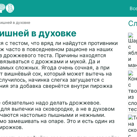
Вс
Сл
вишней в духовке
ишней в духовке
 с тестом, что вряд ли найдутся противники
 уж часто в повседневном рационе на наших
з дрожжевого теста. Причины находятся
 связываться с дрожжами и мукой. Да и
амых сложных. Ягода очень сочная, а при
т вишнёвый сок, который может вытечь на
случилось, начинка слегка загущается с
ия эта добавка свернётся внутри пирожка
е обязательно надо делать дрожжевое.
для выпечки на сковородке, а не в духовом
лучаются настолько пышными и нежными.
о замешивать на опаре. Это и есть один из
пирожков.