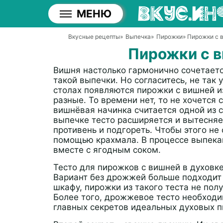
МЕНЮ
Вкусные рецепты
»
Выпечка
»
Пирожки
» Пирожки с 
Пирожки с в
Вишня настолько гармонично сочетается
такой выпечки. Но согласитесь, не так
столах появляются пирожки с вишней и
разные. То времени нет, то не хочется
вишнёвая начинка считается одной из с
выпечке тесто расширяется и вытесняе
противень и подгореть. Чтобы этого не 
помощью крахмала. В процессе выпекан
вместе с ягодным соком.
Тесто для пирожков с вишней в духовк
Вариант без дрожжей больше подходит 
шкафу, пирожки из такого теста не по
Более того, дрожжевое тесто необходим
главных секретов идеальных духовых 