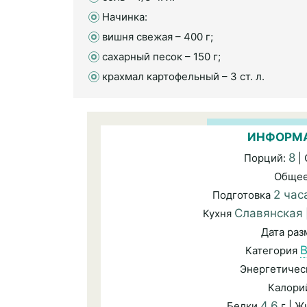
Начинка:
вишня свежая – 400 г;
сахарный песок – 150 г;
крахмал картофельный – 3 ст. л.
ИНФОРМА
8
Порций:
|
Общее
2 час
Подготовка
Славянская
Кухня
Дата ра
В
Категория
Энергетичес
Калори
4,6
Белки
г | 