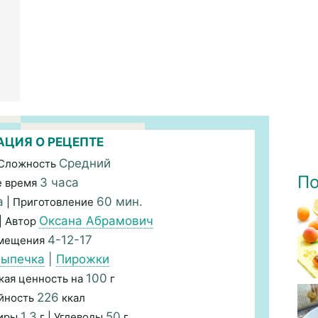
ЦИЯ О РЕЦЕПТЕ
Средний
 Сложность
По
3 часа
 время
а
60 мин.
| Приготовление
Оксана Абрамович
| Автор
4-12-17
змещения
ыпечка
|
Пирожки
100
кая ценность на
г
226
йность
ккал
1,3
50
Жиры
г | Углеводы
г